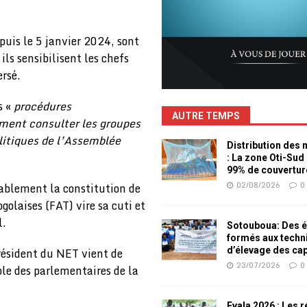
puis le 5 janvier 2024, sont
ils sensibilisent les chefs
rsé.
s «
procédures
AUTRE TEMPS
ment consulter les groupes
litiques de l’Assemblée
Distribution des
: La zone Oti-Sud
99% de couvertur
02/08/2026
0
rablement la constitution de
olaises (FAT) vire sa cuti et
l.
Sotouboua: Des é
formés aux techn
résident du NET vient de
d’élevage des ca
23/07/2026
0
le des parlementaires de la
Evala 2026 : Les 