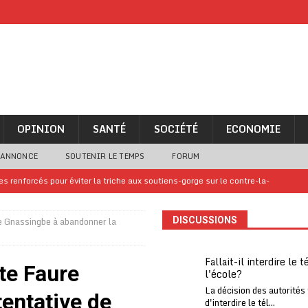
OPINION
SANTÉ
SOCIÉTÉ
ECONOMIE
 ANNONCE
SOUTENIR LE TEMPS
FORUM
 renforcés pour éviter la triche aux soutiens-gorge sur le contre-la-
 Gnassingbe à abandonner la
DISCUSSIONS
iam confirme sa présence à la fête nationale
A LA UNE
uelques jours de congés en Grèce
A LA UNE
Fallait-il interdire le 
te Faure
l'école?
n billet de loterie gagnant que son propriétaire avait envoyé à un proche
La décision des autorités
entative de
d'interdire le tél...