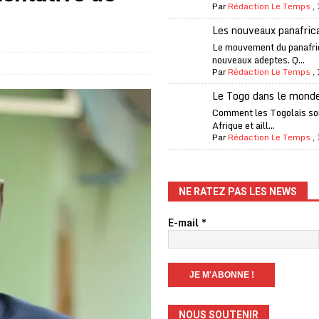
Par
Rédaction Le Temps
,
one Oti-Sud enregistre 99% de couverture
A LA UNE
Les nouveaux panafric
l (CAF) à contre-courant
COOPÉRATION
Le mouvement du panafri
nouveaux adeptes. Q...
fantino à la tête de la FIFA
A LA UNE
Par
Rédaction Le Temps
,
liardaire Aliko Dangote
A LA UNE
Le Togo dans le mond
’oxygène financière
ECONOMIE
Comment les Togolais son
Afrique et aill...
 l’Italie et de l’AC Milan, est mort à 66 ans
A LA UNE
Par
Rédaction Le Temps
,
 son trophée de la Coupe du monde
MONDE
és
A LA UNE
NE RATEZ PAS LES NEWS
EFA menace à «l’unanimité» d’un boycott des Coupes du monde
E-mail
*
 Amnesty International exige une enquête
A LA UNE
es Eléphants de Côte d’Ivoire
A LA UNE
NOUS SOUTENIR