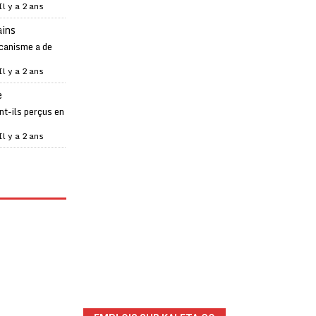
Il y a 2 ans
ains
canisme a de
Il y a 2 ans
e
t-ils perçus en
Il y a 2 ans