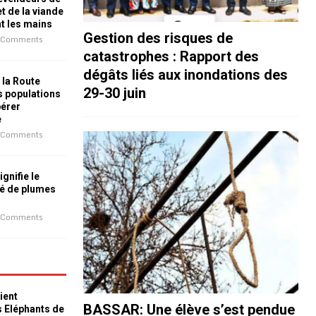
t de la viande
nt les mains
Gestion des risques de
 Comments
catastrophes : Rapport des
dégâts liés aux inondations des
 la Route
29-30 juin
es populations
bérer
e
 Comments
ignifie le
é de plumes
 Comments
ient
BASSAR: Une élève s’est pendue
s Eléphants de