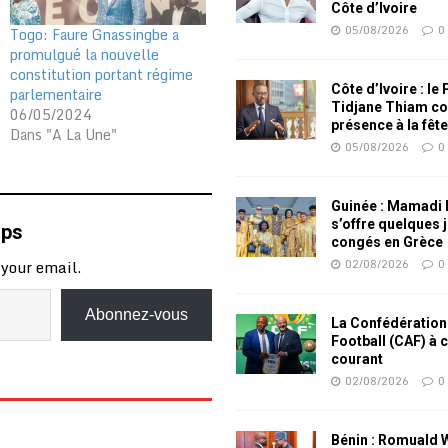
Côte d’Ivoire
05/08/2026
0
Togo: Faure Gnassingbe a
promulgué la nouvelle
constitution portant régime
Côte d’Ivoire : le
parlementaire
Tidjane Thiam co
06/05/2024
présence à la fêt
Dans "A La Une"
05/08/2026
0
Guinée : Mamadi
s’offre quelques 
mps
congés en Grèce
 your email.
02/08/2026
0
Abonnez-vous
La Confédération
Football (CAF) à 
courant
02/08/2026
0
Bénin : Romuald