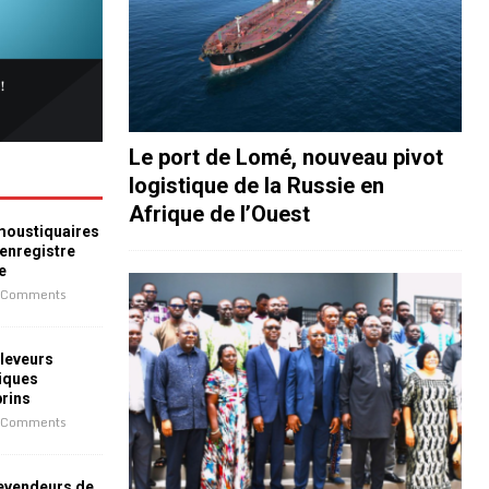
Le port de Lomé, nouveau pivot
logistique de la Russie en
Afrique de l’Ouest
 moustiquaires
 enregistre
e
 Comments
leveurs
iques
prins
 Comments
revendeurs de