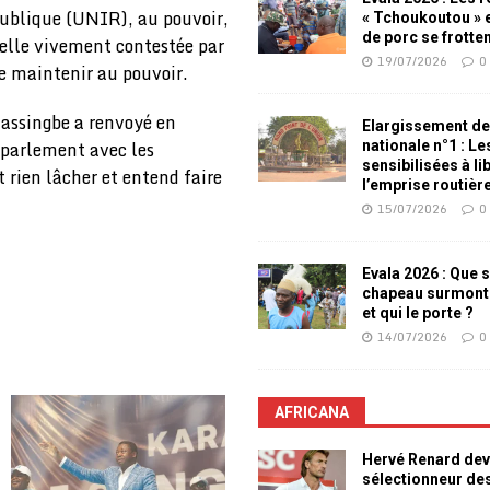
ublique (UNIR), au pouvoir,
« Tchoukoutou » e
de porc se frotte
nelle vivement contestée par
19/07/2026
0
e maintenir au pouvoir.
Gnassingbe a renvoyé en
Elargissement de
parlement avec les
nationale n°1 : L
sensibilisées à li
 rien lâcher et entend faire
l’emprise routièr
15/07/2026
0
Evala 2026 : Que s
chapeau surmont
et qui le porte ?
14/07/2026
0
AFRICANA
Hervé Renard dev
sélectionneur de