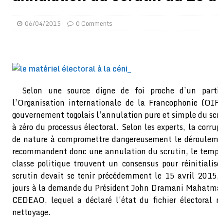
[ 02/08/2026 ]
Distribution des moustiquaires : La z
[ 02/08/2026 ]
La Confédération Africaine de Footbal
06/04/2015
0 Comments
[ 01/08/2026 ]
Quatre candidats à la succession d’In
[ 01/08/2026 ]
Bénin : Romuald Wadagni reçoit le mil
[ 31/07/2026 ]
Niger : le FMI débloque une bouffée d
[ 31/07/2026 ]
Franco Baresi, légendaire défenseur de
Selon une source digne de foi proche d’un parti
l’Organisation internationale de la Francophonie (O
[ 31/07/2026 ]
Benjamin Mendy a vendu aux enchères
gouvernement togolais l’annulation pure et simple du scru
[ 31/07/2026 ]
Bénin : les membres du Sénat install
à zéro du processus électoral. Selon les experts, la corru
[ 31/07/2026 ]
Projet d’investisseurs à la Fifa: l’U
de nature à compromettre dangereusement le dérouleme
recommandent donc une annulation du scrutin, le temp
BUSINESS
classe politique trouvent un consensus pour réinitialis
[ 30/07/2026 ]
Mali : au moins 19 soldats exécutés,
scrutin devait se tenir précédemment le 15 avril 2015,
[ 05/08/2026 ]
Hervé Renard devient sélectionneur d
jours à la demande du Président John Dramani Mahatma,
CEDEAO, lequel a déclaré l’état du fichier électoral
nettoyage.