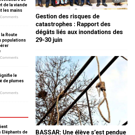
t de la viande
nt les mains
Gestion des risques de
 Comments
catastrophes : Rapport des
dégâts liés aux inondations des
 la Route
29-30 juin
es populations
bérer
e
 Comments
ignifie le
é de plumes
 Comments
ient
BASSAR: Une élève s’est pendue
s Eléphants de