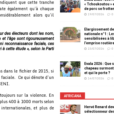
indiquent que cette tranche
« Tchoukoutou » e
tate également qu’à chaque
de porc se frotte
onsidérablement alors qu’il
19/07/2026
0
Elargissement de
ur des électeurs dont les nom,
nationale n°1 : L
 et l’âge sont rigoureusement
sensibilisées à li
l’emprise routièr
ni reconnaissance faciale, ces
 à cette étude », selon le Parti
15/07/2026
0
Evala 2026 : Que s
chapeau surmont
 dans le fichier de 2015, si
et qui le porte ?
 faciale. Ce qui dénote d’un
14/07/2026
0
 CENI.
toujours sur la violence. En
AFRICANA
it plus 400 à 1000 morts selon
 internationales, et plus de
Hervé Renard dev
sélectionneur de