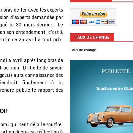
 bras de fer avec les experts
ssion d’experts demandée par
gué le 30 mars dernier. Le
lon son entendement, c’est à
TAUX DE CHANGE
utin ce 25 avril à tout prix.
Taux de change
ndi 6 avril après long bras de
 ou non. Difficile de savoir
ogolais aura connaissance des
tiendrait finalement à la
rendre public le rapport des
’OIF
ral qui sent déjà le souffre,
sation depuis sa réélection à