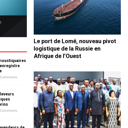
Le port de Lomé, nouveau pivot
logistique de la Russie en
Afrique de l’Ouest
 moustiquaires
 enregistre
e
 Comments
leveurs
iques
prins
 Comments
revendeurs de