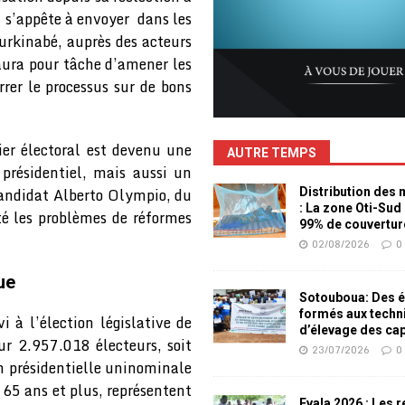
 s’appête à envoyer dans les
urkinabé, auprès des acteurs
 aura pour tâche d’amener les
rer le processus sur de bons
ier électoral est devenu une
AUTRE TEMPS
 présidentiel, mais aussi un
candidat Alberto Olympio, du
Distribution des
: La zone Oti-Sud
té les problèmes de réformes
99% de couvertur
02/08/2026
0
ue
Sotouboua: Des é
formés aux techn
i à l’élection législative de
d’élevage des ca
ur 2.957.018 électeurs, soit
23/07/2026
0
n présidentielle uninominale
 65 ans et plus, représentent
Evala 2026 : Les 