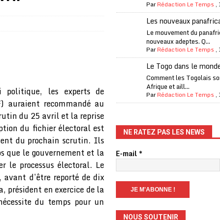
one Oti-Sud enregistre 99% de couverture
A LA UNE
Par
Rédaction Le Temps
,
l (CAF) à contre-courant
COOPÉRATION
Les nouveaux panafric
Le mouvement du panafri
fantino à la tête de la FIFA
A LA UNE
nouveaux adeptes. Q...
Par
Rédaction Le Temps
,
liardaire Aliko Dangote
A LA UNE
Le Togo dans le mond
’oxygène financière
ECONOMIE
Comment les Togolais son
Afrique et aill...
 l’Italie et de l’AC Milan, est mort à 66 ans
A LA UNE
 politique, les experts de
Par
Rédaction Le Temps
,
IF) auraient recommandé au
 son trophée de la Coupe du monde
MONDE
tin du 25 avril et la reprise
és
A LA UNE
ption du fichier électoral est
NE RATEZ PAS LES NEWS
EFA menace à «l’unanimité» d’un boycott des Coupes du monde
nt du prochain scrutin. Ils
s que le gouvernement et la
E-mail
*
er le processus électoral. Le
 Amnesty International exige une enquête
A LA UNE
 avant d’être reporté de dix
es Eléphants de Côte d’Ivoire
A LA UNE
 président en exercice de la
 nécessite du temps pour un
NOUS SOUTENIR