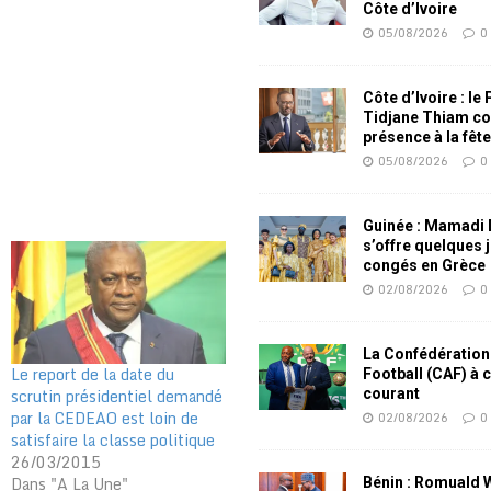
Côte d’Ivoire
05/08/2026
0
Côte d’Ivoire : le
Tidjane Thiam co
présence à la fêt
05/08/2026
0
Guinée : Mamadi
s’offre quelques 
congés en Grèce
02/08/2026
0
La Confédération
Le report de la date du
Football (CAF) à 
scrutin présidentiel demandé
courant
par la CEDEAO est loin de
02/08/2026
0
satisfaire la classe politique
26/03/2015
Dans "A La Une"
Bénin : Romuald