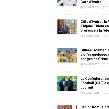
Côte d’Ivoire
05/08/2026
0
Côte d’Ivoire : le
Tidjane Thiam co
présence à la fêt
05/08/2026
0
Guinée : Mamadi
s’offre quelques 
congés en Grèce
02/08/2026
0
La Confédération
Football (CAF) à 
courant
02/08/2026
0
Bénin : Romuald