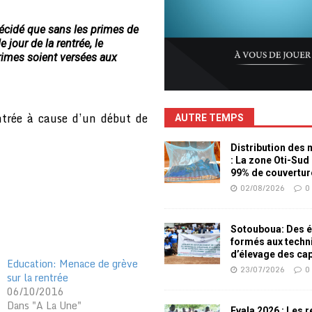
décidé que sans les primes de
e jour de la rentrée, le
rimes soient versées aux
ntrée à cause d’un début de
AUTRE TEMPS
Distribution des
: La zone Oti-Sud
99% de couvertur
02/08/2026
0
Sotouboua: Des é
formés aux techn
d’élevage des ca
Education: Menace de grève
23/07/2026
0
sur la rentrée
06/10/2016
Dans "A La Une"
Evala 2026 : Les 