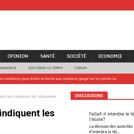
OPINION
SANTÉ
SOCIÉTÉ
ECONOMIE
 ANNONCE
SOUTENIR LE TEMPS
FORUM
iam confirme sa présence à la fête nationale
A LA UNE
uelques jours de congés en Grèce
A LA UNE
uent les syndicats de l’éducation
DISCUSSIONS
n billet de loterie gagnant que son propriétaire avait envoyé à un proche
indiquent les
Fallait-il interdire le 
l'école?
one Oti-Sud enregistre 99% de couverture
A LA UNE
La décision des autorités
l (CAF) à contre-courant
COOPÉRATION
d'interdire le tél...