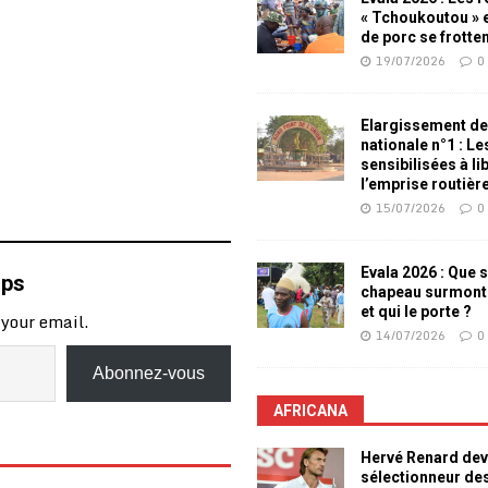
« Tchoukoutou » e
de porc se frotte
19/07/2026
0
Elargissement de
nationale n°1 : L
sensibilisées à li
l’emprise routièr
15/07/2026
0
Evala 2026 : Que s
mps
chapeau surmont
et qui le porte ?
 your email.
14/07/2026
0
Abonnez-vous
AFRICANA
Hervé Renard dev
sélectionneur de