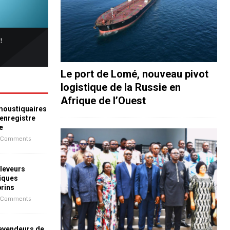
Le port de Lomé, nouveau pivot
logistique de la Russie en
Afrique de l’Ouest
 moustiquaires
 enregistre
e
 Comments
leveurs
iques
prins
 Comments
revendeurs de