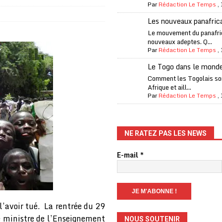
Par
Rédaction Le Temps
,
fantino à la tête de la FIFA
A LA UNE
Les nouveaux panafric
liardaire Aliko Dangote
A LA UNE
Le mouvement du panafri
nouveaux adeptes. Q...
’oxygène financière
ECONOMIE
Par
Rédaction Le Temps
,
 l’Italie et de l’AC Milan, est mort à 66 ans
A LA UNE
Le Togo dans le mond
 son trophée de la Coupe du monde
MONDE
Comment les Togolais son
Afrique et aill...
és
A LA UNE
Par
Rédaction Le Temps
,
EFA menace à «l’unanimité» d’un boycott des Coupes du monde
NE RATEZ PAS LES NEWS
 Amnesty International exige une enquête
A LA UNE
E-mail
*
es Eléphants de Côte d’Ivoire
A LA UNE
 renforcés pour éviter la triche aux soutiens-gorge sur le contre-la-
l’avoir tué. La rentrée du 29
e ministre de l’Enseignement
NOUS SOUTENIR