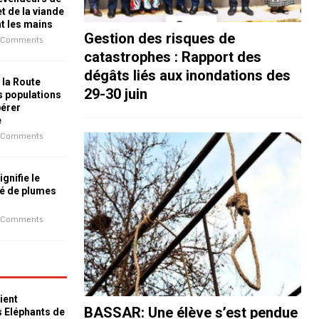
t de la viande
nt les mains
Gestion des risques de
 Comments
catastrophes : Rapport des
dégâts liés aux inondations des
 la Route
29-30 juin
es populations
bérer
e
 Comments
ignifie le
é de plumes
 Comments
ient
BASSAR: Une élève s’est pendue
s Eléphants de