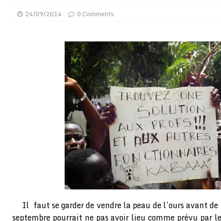
[ 01/08/2026 ]
Quatre candidats à la succession d’In
24/09/2014
0 Comments
[ 01/08/2026 ]
Bénin : Romuald Wadagni reçoit le mil
[ 31/07/2026 ]
Niger : le FMI débloque une bouffée d
[ 31/07/2026 ]
Franco Baresi, légendaire défenseur de
[ 31/07/2026 ]
Benjamin Mendy a vendu aux enchères
[ 31/07/2026 ]
Bénin : les membres du Sénat install
[ 31/07/2026 ]
Projet d’investisseurs à la Fifa: l’U
BUSINESS
[ 30/07/2026 ]
Mali : au moins 19 soldats exécutés,
[ 05/08/2026 ]
Hervé Renard devient sélectionneur d
[ 05/08/2026 ]
Tour de France Femmes 2026 : contrôles
montre
GENRE
Il faut se garder de vendre la peau de l’ours avant de 
septembre pourrait ne pas avoir lieu comme prévu par l