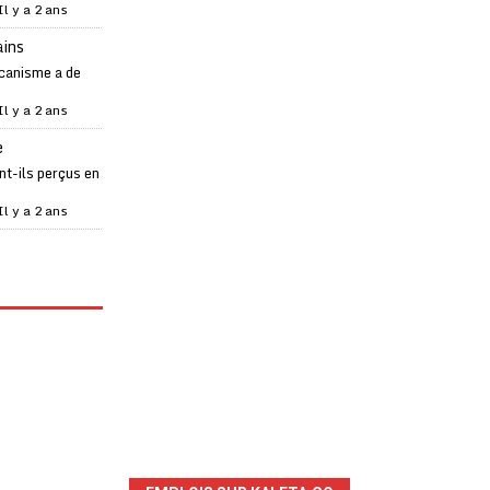
Il y a 2 ans
ains
canisme a de
Il y a 2 ans
e
t-ils perçus en
Il y a 2 ans