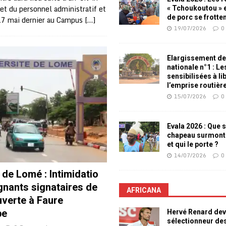
et du personnel administratif et
« Tchoukoutou » e
de porc se frotte
17 mai dernier au Campus
[…]
19/07/2026
0
Elargissement de
nationale n°1 : L
sensibilisées à li
l’emprise routièr
15/07/2026
0
Evala 2026 : Que s
chapeau surmont
et qui le porte ?
14/07/2026
0
 de Lomé : Intimidatio
gnants signataires de
AFRICANA
ouverte à Faure
be
Hervé Renard dev
sélectionneur de