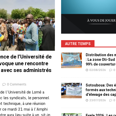
AUTRE TEMPS
Distribution des
nce de l’Université de
: La zone Oti-Sud
oque une rencontre
99% de couvertur
 avec ses administrés
02/08/2026
0
0 Comments
Sotouboua: Des é
formés aux techn
 de l’Université de Lomé a
d’élevage des ca
 les syndicats, le personnel
23/07/2026
0
et technique, à une réunion
r ce mardi 21 mai à l’Amphi
tre aura lieu suite à un sit-in
Evala 2026 : Les 