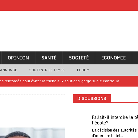
OPINION
SANTÉ
SOCIÉTÉ
ECONOMIE
 ANNONCE
SOUTENIR LE TEMPS
FORUM
 renforcés pour éviter la triche aux soutiens-gorge sur le contre-la-
DISCUSSIONS
iam confirme sa présence à la fête nationale
A LA UNE
uelques jours de congés en Grèce
A LA UNE
Fallait-il interdire le 
l'école?
n billet de loterie gagnant que son propriétaire avait envoyé à un proche
La décision des autorités
d'interdire le tél...