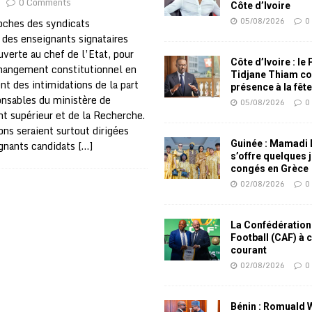
0 Comments
Côte d’Ivoire
05/08/2026
0
oches des syndicats
, des enseignants signataires
uverte au chef de l’Etat, pour
Côte d’Ivoire : le
hangement constitutionnel en
Tidjane Thiam co
ent des intimidations de la part
présence à la fêt
onsables du ministère de
05/08/2026
0
t supérieur et de la Recherche.
ons seraient surtout dirigées
ignants candidats
[…]
Guinée : Mamadi
s’offre quelques 
congés en Grèce
02/08/2026
0
La Confédération
Football (CAF) à 
courant
02/08/2026
0
Bénin : Romuald