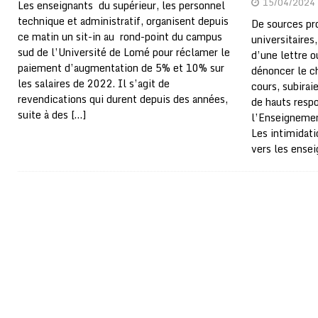
15/04/2024
Les enseignants du supérieur, les personnel
technique et administratif, organisent depuis
De sources pr
ce matin un sit-in au rond-point du campus
universitaires
sud de l’Université de Lomé pour réclamer le
d’une lettre o
paiement d’augmentation de 5% et 10% sur
dénoncer le c
les salaires de 2022. Il s’agit de
cours, subirai
revendications qui durent depuis des années,
de hauts resp
suite à des
[…]
l’Enseignemen
Les intimidati
vers les ense