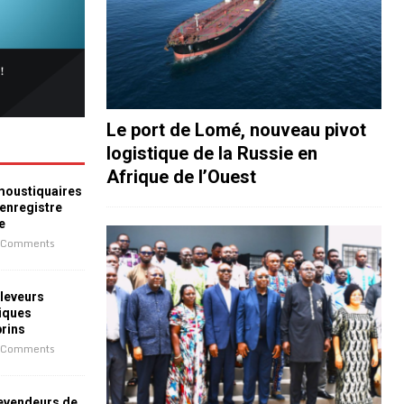
Le port de Lomé, nouveau pivot
logistique de la Russie en
Afrique de l’Ouest
 moustiquaires
 enregistre
e
 Comments
leveurs
iques
prins
 Comments
revendeurs de