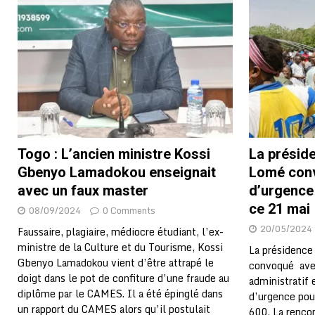
Togo : L’ancien ministre Kossi
La préside
Gbenyo Lamadokou enseignait
Lomé conv
avec un faux master
d’urgence
ce 21 mai
08/09/2024
0 Comments
20/05/2024
Faussaire, plagiaire, médiocre étudiant, l’ex-
ministre de la Culture et du Tourisme, Kossi
La présidence
Gbenyo Lamadokou vient d’être attrapé le
convoqué avec
doigt dans le pot de confiture d’une fraude au
administratif 
diplôme par le CAMES. Il a été épinglé dans
d’urgence pou
un rapport du CAMES alors qu’il postulait
600. La rencon