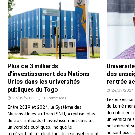
[ 02/08/2026 ]
Distribution des moustiquaires : La z
[ 02/08/2026 ]
La Confédération Africaine de Footbal
[ 01/08/2026 ]
Quatre candidats à la succession d’In
[ 01/08/2026 ]
Bénin : Romuald Wadagni reçoit le mil
[ 31/07/2026 ]
Niger : le FMI débloque une bouffée d
[ 31/07/2026 ]
Franco Baresi, légendaire défenseur de
Plus de 3 milliards
Universit
[ 31/07/2026 ]
Benjamin Mendy a vendu aux enchères
d’investissement des Nations-
des enseig
[ 31/07/2026 ]
Bénin : les membres du Sénat install
Unies dans les universités
rentrée a
[ 31/07/2026 ]
Projet d’investisseurs à la Fifa: l’U
publiques du Togo
24/09/2024
27/09/2024
0 Comments
BUSINESS
Les enseignan
de Lomé mena
Entre 2019 et 2024, le Système des
[ 30/07/2026 ]
Mali : au moins 19 soldats exécutés,
déroulement n
Nations-Unies au Togo (SNU) a réalisé plus
[ 05/08/2026 ]
Hervé Renard devient sélectionneur d
universitaire 
de trois milliards d’investissement dans les
notamment sur
universités publiques, indique le
ne sont pas sa
représentant-résident lors du renouvellement