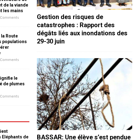
t de la viande
nt les mains
Gestion des risques de
 Comments
catastrophes : Rapport des
dégâts liés aux inondations des
 la Route
29-30 juin
es populations
bérer
e
 Comments
ignifie le
é de plumes
 Comments
ient
BASSAR: Une élève s’est pendue
s Eléphants de