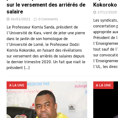
sur le versement des arriérés de
Kokoroko
salaire
27/11/2020
06/01/2021
0 Comments
Les syndicats
concertation 
Le Professeur Komla Sanda, président de
appropriée au
l’Université de Kara, vient de jeter une pierre
Président de l
dans le jardin de son homologue de
l’Enseignement
l’Université de Lomé, le Professeur Dodzi
tout sauf de l
Komla Kokoroko, en faisant des révélations
sur convocati
sur versement des arriérés de salaires depuis
l’Enseignemen
le dernier trimestre 2020. Un fait que niait le
l’UL, les dir
président
[…]
A LA UNE
A LA UNE