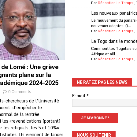
Par
Rédaction Le Temps
,
one Oti-Sud enregistre 99% de couverture
A LA UNE
Les nouveaux panafric
l (CAF) à contre-courant
COOPÉRATION
Le mouvement du panafri
nouveaux adeptes. Q...
fantino à la tête de la FIFA
A LA UNE
Par
Rédaction Le Temps
,
liardaire Aliko Dangote
A LA UNE
Le Togo dans le mond
’oxygène financière
ECONOMIE
Comment les Togolais son
Afrique et aill...
 l’Italie et de l’AC Milan, est mort à 66 ans
A LA UNE
Par
Rédaction Le Temps
,
é de Lomé : Une grève
 son trophée de la Coupe du monde
MONDE
nants plane sur la
és
A LA UNE
cadémique 2024-2025
NE RATEZ PAS LES NEWS
EFA menace à «l’unanimité» d’un boycott des Coupes du monde
0 Comments
E-mail
*
ts-chercheurs de l’Université
cent d’empêcher le
 Amnesty International exige une enquête
A LA UNE
ormal de la rentrée
es Eléphants de Côte d’Ivoire
A LA UNE
si les «revendications [portant]
 les reliquats, les 5 et 10%»
tisfaites. Ils viennent de lancer
NOUS SOUTENIR