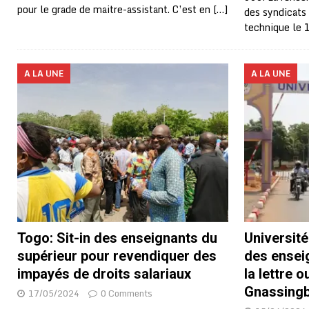
pour le grade de maitre-assistant. C’est en
[…]
des syndicats 
technique le 
A LA UNE
A LA UNE
Togo: Sit-in des enseignants du
Université
supérieur pour revendiquer des
des ensei
impayés de droits salariaux
la lettre 
Gnassing
17/05/2024
0 Comments