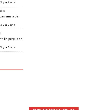
Il y a 2 ans
ains
canisme a de
Il y a 2 ans
e
t-ils perçus en
Il y a 2 ans