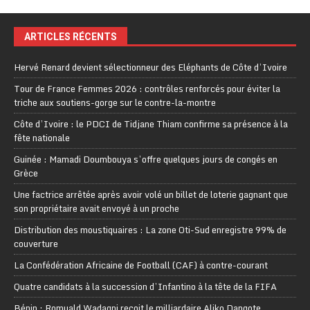
ARTICLES RÉCENTS
Hervé Renard devient sélectionneur des Eléphants de Côte d’Ivoire
Tour de France Femmes 2026 : contrôles renforcés pour éviter la
triche aux soutiens-gorge sur le contre-la-montre
Côte d’Ivoire : le PDCI de Tidjane Thiam confirme sa présence à la
fête nationale
Guinée : Mamadi Doumbouya s’offre quelques jours de congés en
Grèce
Une factrice arrêtée après avoir volé un billet de loterie gagnant que
son propriétaire avait envoyé à un proche
Distribution des moustiquaires : La zone Oti-Sud enregistre 99% de
couverture
La Confédération Africaine de Football (CAF) à contre-courant
Quatre candidats à la succession d’Infantino à la tête de la FIFA
Bénin : Romuald Wadagni reçoit le milliardaire Aliko Dangote