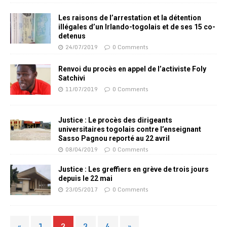
Les raisons de l’arrestation et la détention
illégales d’un Irlando-togolais et de ses 15 co-
detenus
24/07/2019
0 Comments
Renvoi du procès en appel de l’activiste Foly
Satchivi
11/07/2019
0 Comments
Justice : Le procès des dirigeants
universitaires togolais contre l’enseignant
Sasso Pagnou reporté au 22 avril
08/04/2019
0 Comments
Justice : Les greffiers en grève de trois jours
depuis le 22 mai
23/05/2017
0 Comments
«
1
2
3
4
»