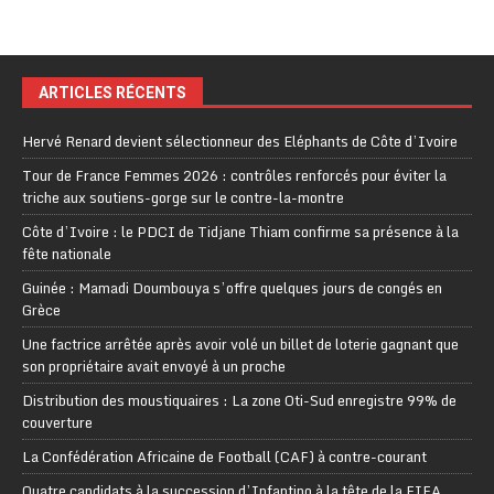
ARTICLES RÉCENTS
Hervé Renard devient sélectionneur des Eléphants de Côte d’Ivoire
Tour de France Femmes 2026 : contrôles renforcés pour éviter la
triche aux soutiens-gorge sur le contre-la-montre
Côte d’Ivoire : le PDCI de Tidjane Thiam confirme sa présence à la
fête nationale
Guinée : Mamadi Doumbouya s’offre quelques jours de congés en
Grèce
Une factrice arrêtée après avoir volé un billet de loterie gagnant que
son propriétaire avait envoyé à un proche
Distribution des moustiquaires : La zone Oti-Sud enregistre 99% de
couverture
La Confédération Africaine de Football (CAF) à contre-courant
Quatre candidats à la succession d’Infantino à la tête de la FIFA