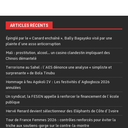
ARTICLES RÉCENTS
Épinglé par le « Canard enchaîné », Bally Bagayoko visé par une
plainte d’une asso anticorruption
Mali : prostitution, alcool… un casino clandestin impliquant des
Chinois démantelé
Terrorisme au Sahel : l’AES dénonce une analyse « simpliste et
surprenante » de Bola Tinubu
Hommage à feu Agokoli IV : Les festivités d’Agbogboza 2026
annulées
Un syndicat, la FESEN appelle à renforcer le financement de l’école
publique
Hervé Renard devient sélectionneur des Eléphants de Côte d’Ivoire
Tour de France Femmes 2026 : contrôles renforcés pour éviter la
triche aux soutiens-gorge sur le contre-la-montre