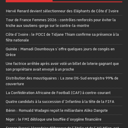
Hervé Renard devient sélectionneur des Eléphants de Côte d’Ivoire
Tour de France Femmes 2026 : contrôles renforcés pour éviter la
triche aux soutiens-gorge sur le contre-la-montre
Côte d’Ivoire : le PDCI de Tidjane Thiam confirme sa présence à la
fête nationale
Guinée : Mamadi Doumbouya s’offre quelques jours de congés en
Grèce
Une factrice arrêtée après avoir volé un billet de loterie gagnant que
son propriétaire avait envoyé à un proche
Distribution des moustiquaires : La zone Oti-Sud enregistre 99% de
couverture
La Confédération Africaine de Football (CAF) à contre-courant
Quatre candidats à la succession d’Infantino à la tête de la FIFA
Bénin : Romuald Wadagni reçoit le milliardaire Aliko Dangote
Niger : le FMI débloque une bouffée d’oxygène financière
Franco Baresi, légendaire défenseur de l’Italie et de l’AC Milan, est