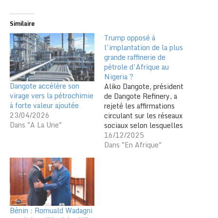
Similaire
Trump opposé à
l’implantation de la plus
grande raffinerie de
pétrole d’Afrique au
Nigeria ?
Dangote accélère son
Aliko Dangote, président
virage vers la pétrochimie
de Dangote Refinery, a
à forte valeur ajoutée
rejeté les affirmations
23/04/2026
circulant sur les réseaux
Dans "A La Une"
sociaux selon lesquelles
le président des États-
16/12/2025
Unis, Donald Trump,
Dans "En Afrique"
serait mécontent de
l’implantation de la plus
grande raffinerie de
pétrole d’Afrique au
Nigeria. S’adressant aux
journalistes, Dangote a
Bénin : Romuald Wadagni
qualifié ces spéculations