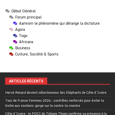
Débat Général
Forum principal
Aamrom le phénomène qui dérange la dictature
Agora
Togo
Africana
Business
Culture, Société & Sports
ARTICLES RÉCENTS
Hervé Renard devient sélectionneur des Eléphants de Côte d’Ivoire
Tour de France Femmes 2026 : contrôles renforcés pour éviter la
triche aux soutiens-gorge sur le contre-la-montre
Côte d’Ivoire : le PDCI de Tidjane Thiam confirme sa présence à la