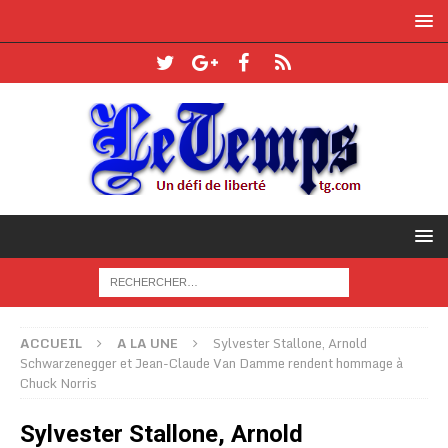
ACCUEIL
A LA UNE
Sylvester Stallone, Arnold
Schwarzenegger et Jean-Claude Van Damme rendent hommage à
Chuck Norris
Sylvester Stallone, Arnold