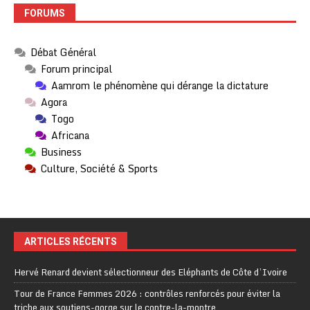
FORUMS
Débat Général
Forum principal
Aamrom le phénomène qui dérange la dictature
Agora
Togo
Africana
Business
Culture, Société & Sports
ARTICLES RÉCENTS
Hervé Renard devient sélectionneur des Eléphants de Côte d’Ivoire
Tour de France Femmes 2026 : contrôles renforcés pour éviter la
triche aux soutiens-gorge sur le contre-la-montre