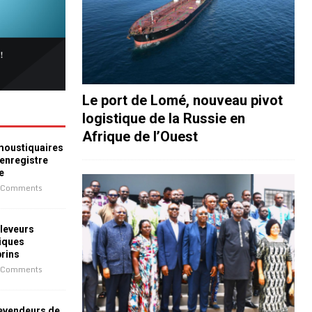
Le port de Lomé, nouveau pivot
logistique de la Russie en
Afrique de l’Ouest
 moustiquaires
 enregistre
e
 Comments
leveurs
iques
prins
 Comments
revendeurs de