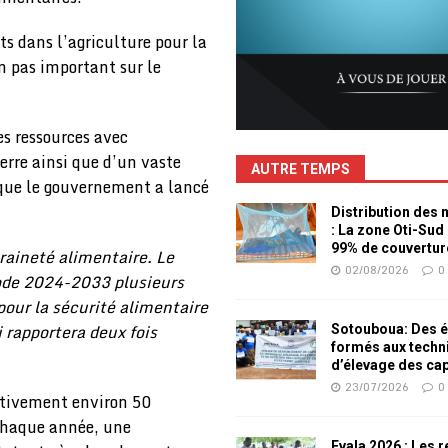
s dans l’agriculture pour la
un pas important sur le
es ressources avec
rre ainsi que d’un vaste
AUTRE TEMPS
é que le gouvernement a lancé
Distribution des
: La zone Oti-Sud
99% de couvertur
raineté alimentaire. Le
02/08/2026
0
ode 2024-2033 plusieurs
 pour la sécurité alimentaire
 rapportera deux fois
Sotouboua: Des é
formés aux techn
d’élevage des ca
23/07/2026
0
ctivement environ 50
 chaque année, une
Evala 2026 : Les 