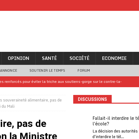
OPINION
SANTÉ
SOCIÉTÉ
ECONOMIE
 ANNONCE
SOUTENIR LE TEMPS
FORUM
 renforcés pour éviter la triche aux soutiens-gorge sur le contre-la-
s souveraineté alimentaire, pas de
DISCUSSIONS
iam confirme sa présence à la fête nationale
A LA UNE
 du Mali
uelques jours de congés en Grèce
A LA UNE
Fallait-il interdire le 
ire, pas de
l'école?
n billet de loterie gagnant que son propriétaire avait envoyé à un proche
La décision des autorités
on la Ministre
d'interdire le tél...