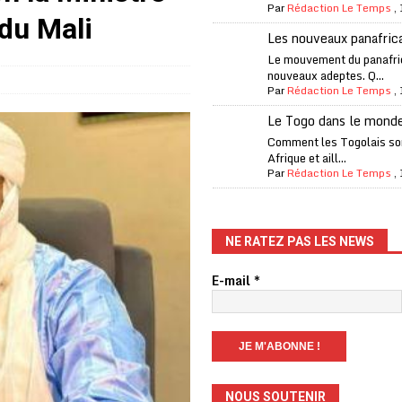
Par
Rédaction Le Temps
,
one Oti-Sud enregistre 99% de couverture
A LA UNE
du Mali
Les nouveaux panafric
l (CAF) à contre-courant
COOPÉRATION
Le mouvement du panafri
nouveaux adeptes. Q...
fantino à la tête de la FIFA
A LA UNE
Par
Rédaction Le Temps
,
liardaire Aliko Dangote
A LA UNE
Le Togo dans le mond
’oxygène financière
ECONOMIE
Comment les Togolais son
Afrique et aill...
 l’Italie et de l’AC Milan, est mort à 66 ans
A LA UNE
Par
Rédaction Le Temps
,
 son trophée de la Coupe du monde
MONDE
és
A LA UNE
NE RATEZ PAS LES NEWS
EFA menace à «l’unanimité» d’un boycott des Coupes du monde
E-mail
*
 Amnesty International exige une enquête
A LA UNE
es Eléphants de Côte d’Ivoire
A LA UNE
NOUS SOUTENIR