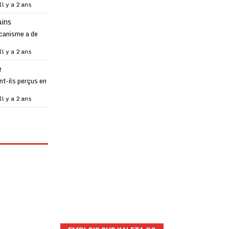
Il y a 2 ans
ains
canisme a de
Il y a 2 ans
e
t-ils perçus en
Il y a 2 ans