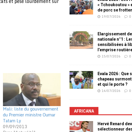
tats et pèse lourdement sur
« Tchoukoutou » e
de porc se frotte
19/07/2026
0
Elargissement de
nationale n°1 : L
sensibilisées à li
l’emprise routièr
15/07/2026
0
Evala 2026 : Que s
chapeau surmont
et qui le porte ?
14/07/2026
0
Mali: liste du gouvernement
AFRICANA
du Premier ministre Oumar
Tatam Ly
Hervé Renard dev
09/09/2013
sélectionneur de