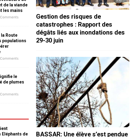
t de la viande
nt les mains
Gestion des risques de
 Comments
catastrophes : Rapport des
dégâts liés aux inondations des
 la Route
29-30 juin
es populations
bérer
e
 Comments
ignifie le
é de plumes
 Comments
ient
BASSAR: Une élève s’est pendue
s Eléphants de