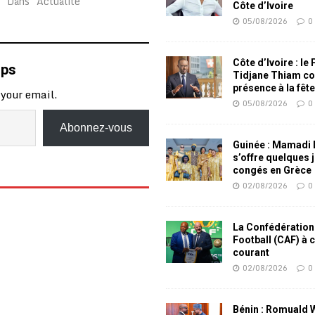
Dans "Actualité"
Côte d’Ivoire
05/08/2026
0
Côte d’Ivoire : le
mps
Tidjane Thiam co
présence à la fêt
 your email.
05/08/2026
0
Abonnez-vous
Guinée : Mamadi
s’offre quelques 
congés en Grèce
02/08/2026
0
La Confédération
Football (CAF) à 
courant
02/08/2026
0
Bénin : Romuald