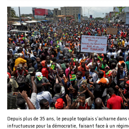
[ 05/08/2026 ]
Côte d’Ivoire : le PDCI de Tidjane Th
[ 02/08/2026 ]
Guinée : Mamadi Doumbouya s’offre q
[ 02/08/2026 ]
Une factrice arrêtée après avoir volé u
GENRE
[ 02/08/2026 ]
Distribution des moustiquaires : La z
[ 02/08/2026 ]
La Confédération Africaine de Footbal
[ 01/08/2026 ]
Quatre candidats à la succession d’In
[ 01/08/2026 ]
Bénin : Romuald Wadagni reçoit le mil
[ 31/07/2026 ]
Niger : le FMI débloque une bouffée d
[ 08/08/2026 ]
Épinglé par le « Canard enchaîné », Ba
GOUVERNANCE
[ 08/08/2026 ]
Mali : prostitution, alcool… un casin
Depuis plus de 35 ans, le peuple togolais s’acharne dans 
infructueuse pour la démocratie, faisant face à un rég