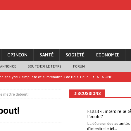
OPINION
SANTÉ
SOCIÉTÉ
ECONOMIE
 ANNONCE
SOUTENIR LE TEMPS
FORUM
ne analyse « simpliste et surprenante » de Bola Tinubu
A LA UNE
ivités d’Agbogboza 2026 annulées
A LA UNE
se mettre debout!
DISCUSSIONS
rcer le financement de l’école publique
A LA UNE
es Eléphants de Côte d’Ivoire
A LA UNE
bout!
Fallait-il interdire le 
l'école?
 renforcés pour éviter la triche aux soutiens-gorge sur le contre-la-
La décision des autorités
d'interdire le tél...