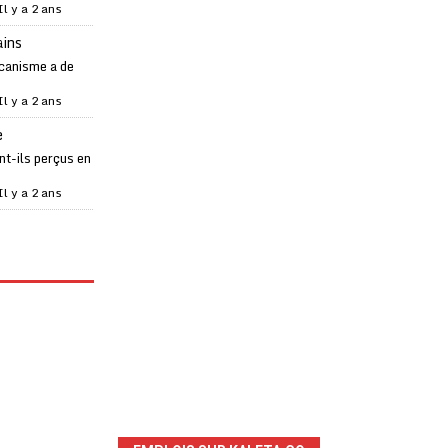
Il y a 2 ans
ains
canisme a de
Il y a 2 ans
e
t-ils perçus en
Il y a 2 ans