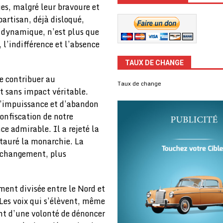
es, malgré leur bravoure et
partisan, déjà disloqué,
et dynamique, n’est plus que
 l’indifférence et l’absence
TAUX DE CHANGE
de contribuer au
Taux de change
t sans impact véritable.
d’impuissance et d’abandon
confiscation de notre
ce admirable. Il a rejeté la
stauré la monarchie. La
u changement, plus
ment divisée entre le Nord et
 Les voix qui s’élèvent, même
nt d’une volonté de dénoncer