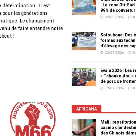
la détermination. Il est
: La zone Oti-Sud
99% de couvertur
 pour les générations
02/08/2026
0
ocratique. Le changement
venu de faire entendre notre
ebout !
Sotouboua: Des é
formés aux techn
d’élevage des ca
23/07/2026
0
Evala 2026 : Les 
« Tchoukoutou » e
de porc se frotte
19/07/2026
0
AFRICANA
Mali : prostitutio
casino clandesti
des Chinois dém