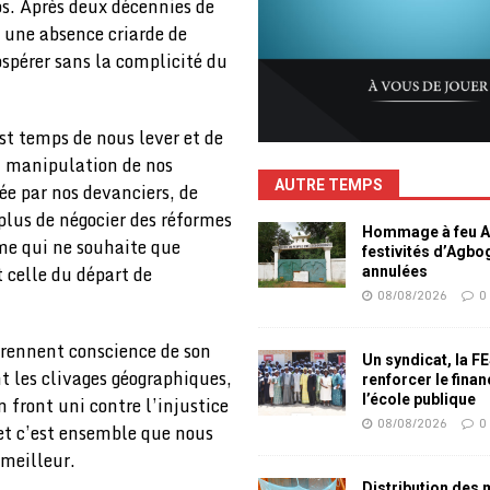
ps. Après deux décennies de
r une absence criarde de
ospérer sans la complicité du
st temps de nous lever et de
la manipulation de nos
AUTRE TEMPS
iée par nos devanciers, de
 plus de négocier des réformes
Hommage à feu Ag
me qui ne souhaite que
festivités d’Agb
t celle du départ de
annulées
08/08/2026
0
prennent conscience de son
Un syndicat, la F
nt les clivages géographiques,
renforcer le fina
l’école publique
 front uni contre l’injustice
08/08/2026
0
, et c’est ensemble que nous
 meilleur.
Distribution des