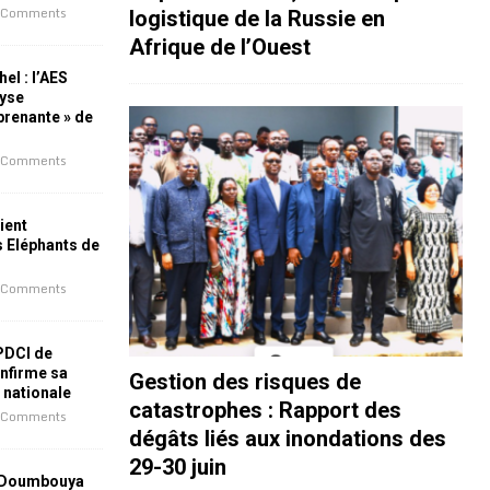
 Comments
logistique de la Russie en
Afrique de l’Ouest
el : l’AES
lyse
rprenante » de
 Comments
ient
s Eléphants de
 Comments
 PDCI de
nfirme sa
Gestion des risques de
e nationale
catastrophes : Rapport des
 Comments
dégâts liés aux inondations des
29-30 juin
 Doumbouya