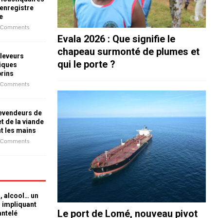
 enregistre
e
 Comments
Evala 2026 : Que signifie le
chapeau surmonté de plumes et
leveurs
qui le porte ?
iques
prins
 Comments
revendeurs de
t de la viande
nt les mains
 Comments
n, alcool… un
n impliquant
Le port de Lomé, nouveau pivot
antelé