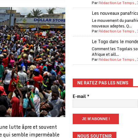
Par
Rédaction Le Temps
,
iam confirme sa présence à la fête nationale
A LA UNE
Les nouveaux panafric
uelques jours de congés en Grèce
A LA UNE
Le mouvement du panafri
nouveaux adeptes. Q...
n billet de loterie gagnant que son propriétaire avait envoyé à un proche
Par
Rédaction Le Temps
,
Le Togo dans le mond
one Oti-Sud enregistre 99% de couverture
A LA UNE
Comment les Togolais son
Afrique et aill...
l (CAF) à contre-courant
COOPÉRATION
Par
Rédaction Le Temps
,
fantino à la tête de la FIFA
A LA UNE
liardaire Aliko Dangote
A LA UNE
NE RATEZ PAS LES NEWS
’oxygène financière
ECONOMIE
E-mail
*
lly Bagayoko visé par une plainte d’une asso anticorruption
o clandestin impliquant des Chinois démantelé
A LA UNE
une lutte âpre et souvent
ime qui semble imperméable
NOUS SOUTENIR