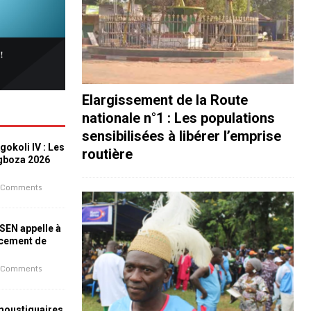
Elargissement de la Route
nationale n°1 : Les populations
sensibilisées à libérer l’emprise
okoli IV : Les
routière
ogboza 2026
 Comments
ESEN appelle à
ncement de
 Comments
 moustiquaires