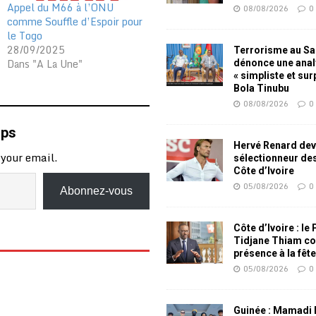
Appel du M66 à l’ONU
08/08/2026
0
comme Souffle d’Espoir pour
le Togo
28/09/2025
Terrorisme au Sah
Dans "A La Une"
dénonce une ana
« simpliste et su
Bola Tinubu
08/08/2026
0
mps
Hervé Renard dev
 your email.
sélectionneur de
Côte d’Ivoire
05/08/2026
0
Abonnez-vous
Côte d’Ivoire : le
Tidjane Thiam co
présence à la fêt
05/08/2026
0
Guinée : Mamadi