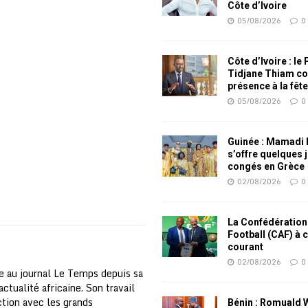
Côte d’Ivoire
05/08/2026
0
Côte d’Ivoire : le
Tidjane Thiam co
présence à la fêt
05/08/2026
0
Guinée : Mamadi
s’offre quelques 
congés en Grèce
02/08/2026
0
La Confédération
Football (CAF) à 
courant
02/08/2026
0
e au journal Le Temps depuis sa
ctualité africaine. Son travail
nction avec les grands
Bénin : Romuald