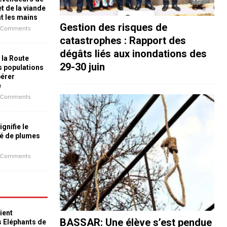
t de la viande
nt les mains
Gestion des risques de
 Comments
catastrophes : Rapport des
dégâts liés aux inondations des
 la Route
29-30 juin
es populations
bérer
e
 Comments
ignifie le
é de plumes
 Comments
ient
BASSAR: Une élève s’est pendue
s Eléphants de