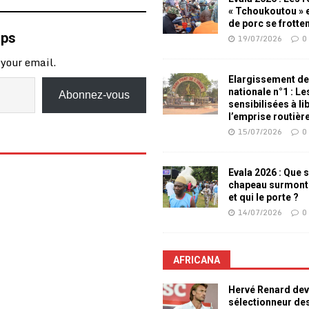
« Tchoukoutou » e
de porc se frotte
mps
19/07/2026
0
 your email.
Elargissement de
nationale n°1 : L
Abonnez-vous
sensibilisées à li
l’emprise routièr
15/07/2026
0
Evala 2026 : Que s
chapeau surmont
et qui le porte ?
14/07/2026
0
AFRICANA
Hervé Renard dev
sélectionneur de