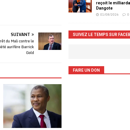
reçoit le milliard
Dangote
01/08/2026
0
SUIVANT
SUIVEZ LE TEMPS SUR FACE
êt du Mali contre le
iété aurifère Barrick
Gold
FAIRE UN DON