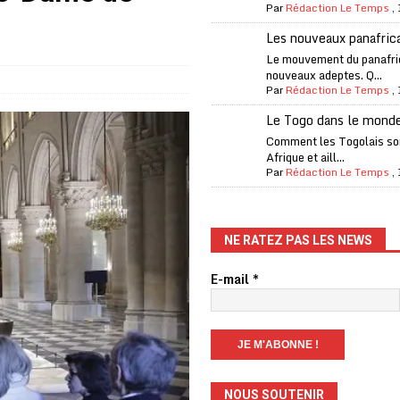
Par
Rédaction Le Temps
,
one Oti-Sud enregistre 99% de couverture
A LA UNE
Les nouveaux panafric
l (CAF) à contre-courant
COOPÉRATION
Le mouvement du panafri
nouveaux adeptes. Q...
fantino à la tête de la FIFA
A LA UNE
Par
Rédaction Le Temps
,
liardaire Aliko Dangote
A LA UNE
Le Togo dans le mond
’oxygène financière
ECONOMIE
Comment les Togolais son
Afrique et aill...
 l’Italie et de l’AC Milan, est mort à 66 ans
A LA UNE
Par
Rédaction Le Temps
,
 son trophée de la Coupe du monde
MONDE
és
A LA UNE
NE RATEZ PAS LES NEWS
EFA menace à «l’unanimité» d’un boycott des Coupes du monde
E-mail
*
 Amnesty International exige une enquête
A LA UNE
es Eléphants de Côte d’Ivoire
A LA UNE
NOUS SOUTENIR