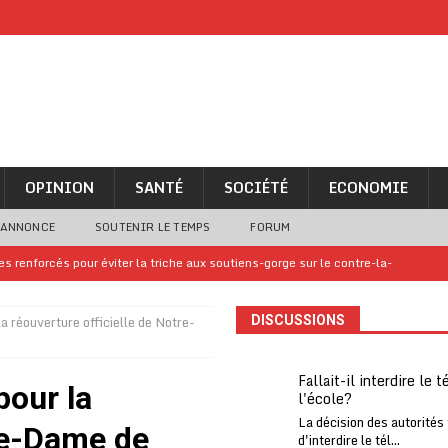
OPINION
SANTÉ
SOCIÉTÉ
ECONOMIE
 ANNONCE
SOUTENIR LE TEMPS
FORUM
 renforcés pour éviter la triche aux soutiens-gorge sur le contre-la-
 réouverture officielle de Notre-
DISCUSSIONS
iam confirme sa présence à la fête nationale
A LA UNE
uelques jours de congés en Grèce
A LA UNE
Fallait-il interdire le 
pour la
l'école?
n billet de loterie gagnant que son propriétaire avait envoyé à un proche
La décision des autorités
tre-Dame de
d'interdire le tél...