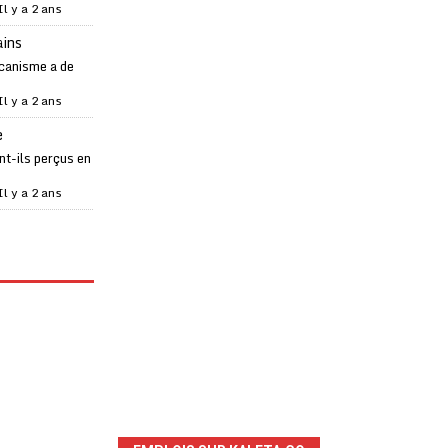
Il y a 2 ans
ains
canisme a de
Il y a 2 ans
e
t-ils perçus en
Il y a 2 ans