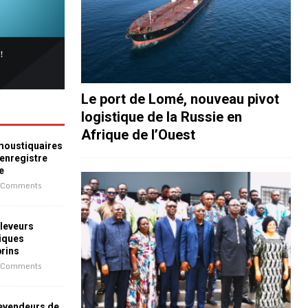
Le port de Lomé, nouveau pivot
logistique de la Russie en
Afrique de l’Ouest
 moustiquaires
 enregistre
e
 Comments
leveurs
iques
prins
 Comments
revendeurs de