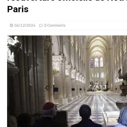
[ 02/08/2026 ]
Distribution des moustiquaires : La z
Paris
[ 02/08/2026 ]
La Confédération Africaine de Footbal
[ 01/08/2026 ]
Quatre candidats à la succession d’In
06/12/2024
0 Comments
[ 01/08/2026 ]
Bénin : Romuald Wadagni reçoit le mil
[ 31/07/2026 ]
Niger : le FMI débloque une bouffée d
[ 31/07/2026 ]
Franco Baresi, légendaire défenseur de
[ 31/07/2026 ]
Benjamin Mendy a vendu aux enchères
[ 31/07/2026 ]
Bénin : les membres du Sénat install
[ 31/07/2026 ]
Projet d’investisseurs à la Fifa: l’U
BUSINESS
[ 30/07/2026 ]
Mali : au moins 19 soldats exécutés,
[ 05/08/2026 ]
Hervé Renard devient sélectionneur d