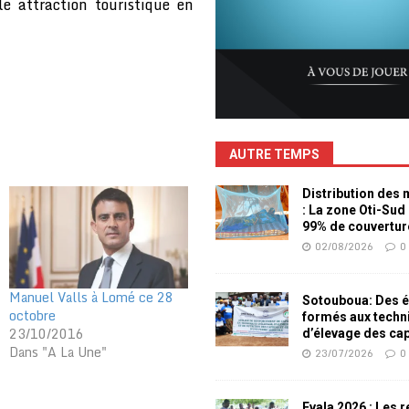
le attraction touristique en
AUTRE TEMPS
Distribution des
: La zone Oti-Sud
99% de couvertur
02/08/2026
0
Manuel Valls à Lomé ce 28
Sotouboua: Des é
octobre
formés aux techn
23/10/2016
d’élevage des ca
Dans "A La Une"
23/07/2026
0
Evala 2026 : Les 