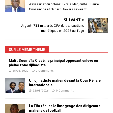
Assassinat du colonel Bitala Madjoulba : Faure
Gnassingbe et Gilbert Bawara savaient
SUIVANT
Argent: 711 milliards CFA de transactions
monétiques en 2023 au Togo
SUR LE MÊME THÈME
Mali : Soumaïla Cissé, le principal opposant enlevé en
pleine zone djihadiste
26/03/2020
0 Comments
Un djihadiste malien devant la Cour Pénale
Internationale
22/08/2016
0 Comments
La Fifa récuse le limogeage des dirigeants
maliens de football