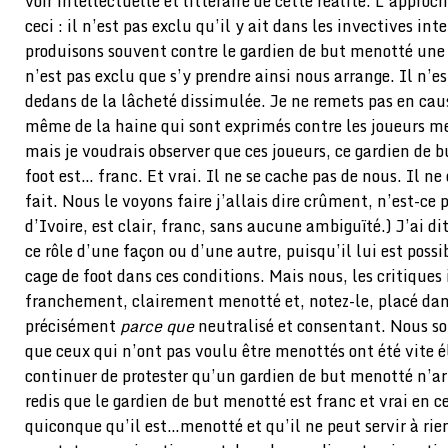
voir intellectuelle et littéraire de cette réalité. L’approc
ceci : il n’est pas exclu qu’il y ait dans les invectives in
produisons souvent contre le gardien de but menotté une 
n’est pas exclu que s’y prendre ainsi nous arrange. Il n’est
dedans de la lâcheté dissimulée. Je ne remets pas en caus
même de la haine qui sont exprimés contre les joueurs m
mais je voudrais observer que ces joueurs, ce gardien de 
foot est… franc. Et vrai. Il ne se cache pas de nous. Il ne
fait. Nous le voyons faire j’allais dire crûment, n’est-ce
d’Ivoire, est clair, franc, sans aucune ambiguïté.) J’ai dit
ce rôle d’une façon ou d’une autre, puisqu’il lui est possi
cage de foot dans ces conditions. Mais nous, les critiques
franchement, clairement menotté et, notez-le, placé dans
précisément
parce que
neutralisé et consentant. Nous s
que ceux qui n’ont pas voulu être menottés ont été vite é
continuer de protester qu’un gardien de but menotté n’arr
redis que le gardien de but menotté est franc et vrai en c
quiconque qu’il est…menotté et qu’il ne peut servir à rie