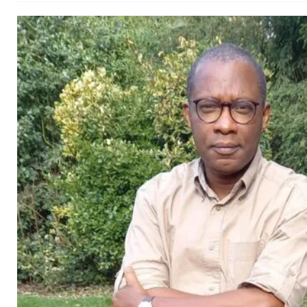
[ 02/08/2026 ]
Distribution des moustiquaires : La z
[ 02/08/2026 ]
La Confédération Africaine de Footbal
[ 01/08/2026 ]
Quatre candidats à la succession d’In
[ 01/08/2026 ]
Bénin : Romuald Wadagni reçoit le mil
[ 31/07/2026 ]
Niger : le FMI débloque une bouffée d
[ 31/07/2026 ]
Franco Baresi, légendaire défenseur de
[ 31/07/2026 ]
Benjamin Mendy a vendu aux enchères
[ 31/07/2026 ]
Bénin : les membres du Sénat install
[ 31/07/2026 ]
Projet d’investisseurs à la Fifa: l’U
BUSINESS
[ 30/07/2026 ]
Mali : au moins 19 soldats exécutés,
[ 05/08/2026 ]
Hervé Renard devient sélectionneur d