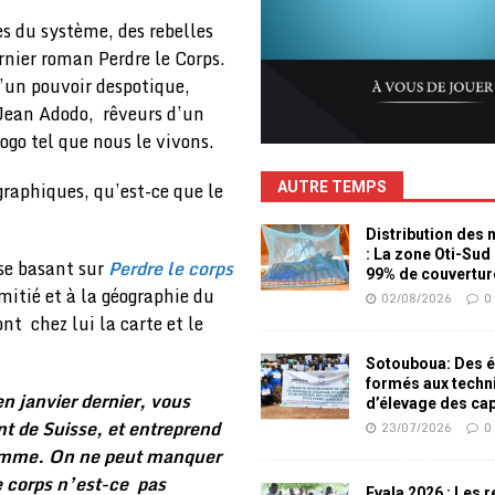
s du système, des rebelles
rnier roman Perdre le Corps.
’un pouvoir despotique,
 Jean Adodo, rêveurs d’un
ogo tel que nous le vivons.
graphiques, qu’est-ce que le
AUTRE TEMPS
Distribution des
: La zone Oti-Sud
se basant sur
Perdre le corps
99% de couvertur
mitié et à la géographie du
02/08/2026
0
nt chez lui la carte et le
Sotouboua: Des é
formés aux techn
n janvier dernier, vous
d’élevage des ca
 de Suisse, et entreprend
23/07/2026
0
femme. On ne peut manquer
e corps n’est-ce pas
Evala 2026 : Les 