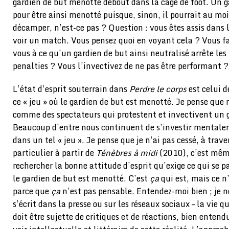
gardien de but menotté debout dans la cage de foot. Un g
pour être ainsi menotté puisque, sinon, il pourrait au moi
décamper, n’est-ce pas ? Question : vous êtes assis dans 
voir un match. Vous pensez quoi en voyant cela ? Vous fa
vous à ce qu’un gardien de but ainsi neutralisé arrête les 
penalties ? Vous l’invectivez de ne pas être performant 
L’état d’esprit souterrain dans
Perdre le corps
est celui 
ce « jeu » où le gardien de but est menotté. Je pense qu
comme des spectateurs qui protestent et invectivent un 
Beaucoup d’entre nous continuent de s’investir mentale
dans un tel « jeu ». Je pense que je n’ai pas cessé, à trav
particulier à partir de
Ténèbres à midi
(2010), c’est même 
rechercher la bonne attitude d’esprit qu’exige ce qui se pas
le gardien de but est menotté. C’est
ça
qui est, mais ce n
parce que
ça
n’est pas pensable. Entendez-moi bien ; je ne
s’écrit dans la presse ou sur les réseaux sociaux – la vie q
doit être sujette de critiques et de réactions, bien entend