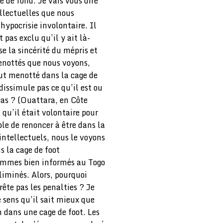
he de fond. Je vais vous dire
tellectuelles que nous
hypocrisie involontaire. Il
 pas exclu qu’il y ait là-
e la sincérité du mépris et
enottés que nous voyons,
but menotté dans la cage de
 dissimule pas ce qu’il est ou
 pas ? (Ouattara, en Côte
 qu’il était volontaire pour
ble de renoncer à être dans la
 intellectuels, nous le voyons
 la cage de foot
ommes bien informés au Togo
liminés. Alors, pourquoi
ête pas les penalties ? Je
e sens qu’il sait mieux que
n dans une cage de foot. Les