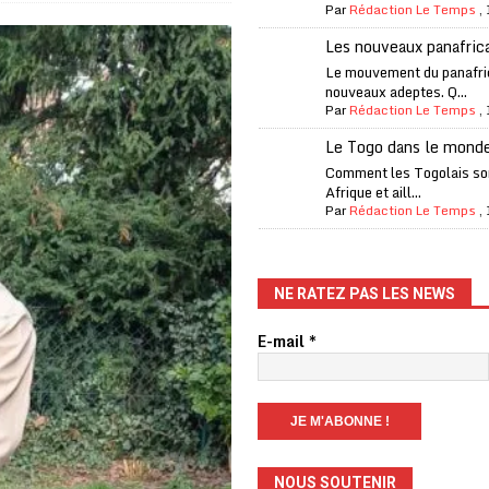
Par
Rédaction Le Temps
,
one Oti-Sud enregistre 99% de couverture
A LA UNE
Les nouveaux panafric
l (CAF) à contre-courant
COOPÉRATION
Le mouvement du panafri
nouveaux adeptes. Q...
fantino à la tête de la FIFA
A LA UNE
Par
Rédaction Le Temps
,
liardaire Aliko Dangote
A LA UNE
Le Togo dans le mond
’oxygène financière
ECONOMIE
Comment les Togolais son
Afrique et aill...
 l’Italie et de l’AC Milan, est mort à 66 ans
A LA UNE
Par
Rédaction Le Temps
,
 son trophée de la Coupe du monde
MONDE
és
A LA UNE
NE RATEZ PAS LES NEWS
EFA menace à «l’unanimité» d’un boycott des Coupes du monde
E-mail
*
 Amnesty International exige une enquête
A LA UNE
es Eléphants de Côte d’Ivoire
A LA UNE
NOUS SOUTENIR