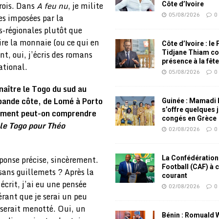
rois. Dans
A feu nu
, je milite
Côte d’Ivoire
05/08/2026
0
es imposées par la
s-régionales plutôt que
dire la monnaie (ou ce qui en
Côte d’Ivoire : le
Tidjane Thiam co
nt, oui, j’écris des romans
présence à la fêt
ational.
05/08/2026
0
aître le Togo du sud au
 bande côte, de Lomé à Porto
Guinée : Mamadi
s’offre quelques 
mment peut-on comprendre
congés en Grèce
 le Togo pour Théo
02/08/2026
0
éponse précise, sincèrement.
La Confédération
Football (CAF) à 
sans guillemets ? Après la
courant
 écrit, j’ai eu une pensée
02/08/2026
0
érant que je serai un peu
 serait menotté. Oui, un
Bénin : Romuald