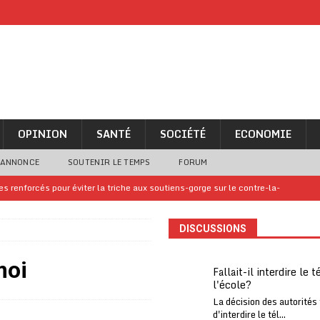
OPINION
SANTÉ
SOCIÉTÉ
ECONOMIE
 ANNONCE
SOUTENIR LE TEMPS
FORUM
 renforcés pour éviter la triche aux soutiens-gorge sur le contre-la-
DISCUSSIONS
iam confirme sa présence à la fête nationale
A LA UNE
uelques jours de congés en Grèce
A LA UNE
moi
Fallait-il interdire le 
l'école?
n billet de loterie gagnant que son propriétaire avait envoyé à un proche
La décision des autorités
d'interdire le tél...