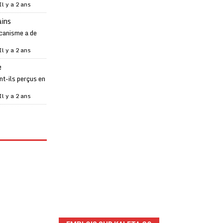
Il y a 2 ans
ains
canisme a de
Il y a 2 ans
e
t-ils perçus en
Il y a 2 ans