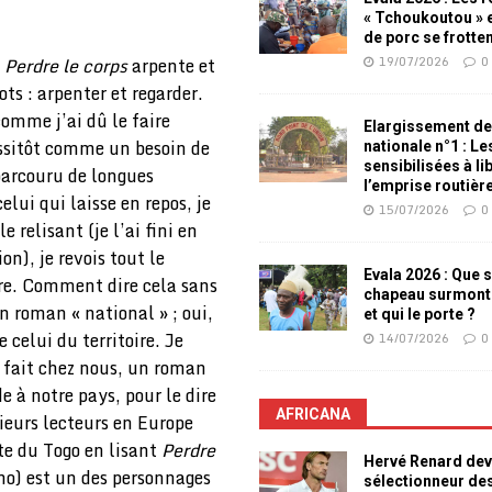
« Tchoukoutou » e
de porc se frotte
19/07/2026
0
,
Perdre le corps
arpente et
ts : arpenter et regarder.
comme j’ai dû le faire
Elargissement de
aussitôt comme un besoin de
nationale n°1 : L
sensibilisées à li
 parcouru de longues
l’emprise routièr
elui qui laisse en repos, je
15/07/2026
0
e relisant (je l’ai fini en
n), je revois tout le
Evala 2026 : Que s
rire. Comment dire cela sans
chapeau surmont
 roman « national » ; oui,
et qui le porte ?
e celui du territoire. Je
14/07/2026
0
é fait chez nous, un roman
e à notre pays, pour le dire
AFRICANA
sieurs lecteurs en Europe
rte du Togo en lisant
Perdre
Hervé Renard dev
ho) est un des personnages
sélectionneur de