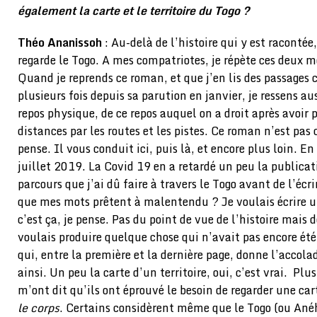
également la carte et le territoire du Togo ?
Théo Ananissoh
: Au-delà de l’histoire qui y est racontée
regarde le Togo. A mes compatriotes, je répète ces deux mo
Quand je reprends ce roman, et que j’en lis des passages 
plusieurs fois depuis sa parution en janvier, je ressens 
repos physique, de ce repos auquel on a droit après avoir
distances par les routes et les pistes. Ce roman n’est pas c
pense. Il vous conduit ici, puis là, et encore plus loin. En l
juillet 2019. La Covid 19 en a retardé un peu la publicatio
parcours que j’ai dû faire à travers le Togo avant de l’éc
que mes mots prêtent à malentendu ? Je voulais écrire un
c’est ça, je pense. Pas du point de vue de l’histoire mais d
voulais produire quelque chose qui n’avait pas encore ét
qui, entre la première et la dernière page, donne l’accolad
ainsi. Un peu la carte d’un territoire, oui, c’est vrai. Plu
m’ont dit qu’ils ont éprouvé le besoin de regarder une ca
le corps
. Certains considèrent même que le Togo (ou Ané