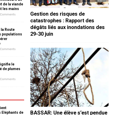
t de la viande
nt les mains
Gestion des risques de
 Comments
catastrophes : Rapport des
dégâts liés aux inondations des
 la Route
29-30 juin
es populations
bérer
e
 Comments
ignifie le
é de plumes
 Comments
ient
BASSAR: Une élève s’est pendue
s Eléphants de