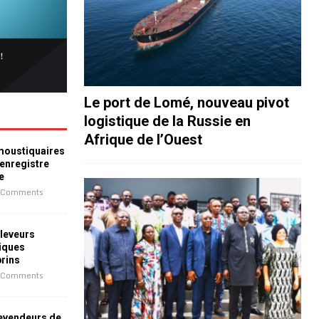
Le port de Lomé, nouveau pivot
logistique de la Russie en
Afrique de l’Ouest
 moustiquaires
 enregistre
e
 Comments
leveurs
iques
prins
 Comments
revendeurs de