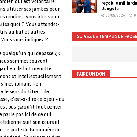
ardien qui est volontaire
reçoit le milliard
ns utiliser ses jambes pour
Dangote
01/08/2026
0
les gradins. Vous êtes venu
ites quoi ? Vous attendez-
tirs au but et autres
SUIVEZ LE TEMPS SUR FACE
? Vous vous indignez ?
de quelqu’un qui dépasse
ça
,
e nous sommes souvent
gardien de but menotté.
FAIRE UN DON
ment et intellectuellement
ers mes romans – en
le sens du titre –, de
se, c’est-à-dire ce « jeu » où
’est pas
ça
qu’il faut penser
 parle pas ici de ce qui
uotidienne suit son cours et
u. Je parle de la manière de