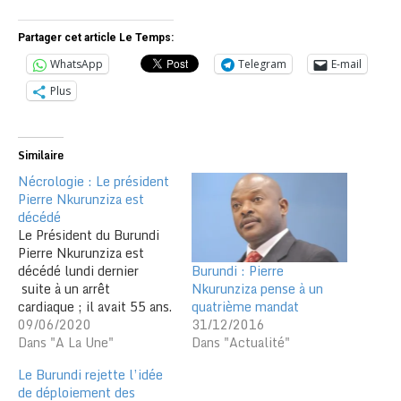
Partager cet article Le Temps:
WhatsApp
Telegram
E-mail
Plus
Similaire
Nécrologie : Le président
Pierre Nkurunziza est
décédé
Le Président du Burundi
Pierre Nkurunziza est
Burundi : Pierre
décédé lundi dernier
Nkurunziza pense à un
suite à un arrêt
quatrième mandat
cardiaque ; il avait 55 ans.
31/12/2016
Mort subite ? Selon un
09/06/2020
Dans "Actualité"
communiqué du
Dans "A La Une"
gouvernement du
Le Burundi rejette l’idée
Burundi, le président
de déploiement des
Pierre Nkurunziza est