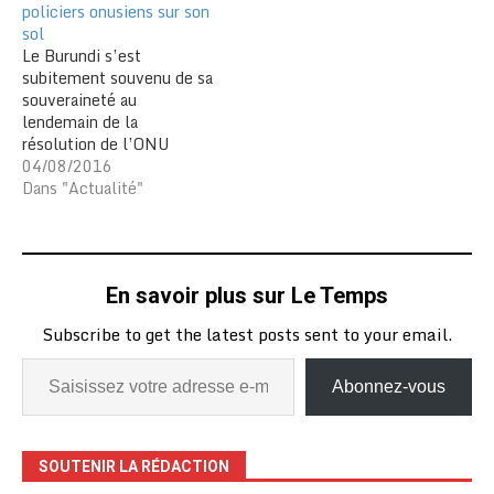
policiers onusiens sur son
mort des suites d’un arrêt
sol
cardiaque. Il était
Le Burundi s’est
hospitalisé à l’hôpital
subitement souvenu de sa
Karusi dans le centre du
souveraineté au
pays…
lendemain de la
résolution de l’ONU
l’appelant à accueillir
04/08/2016
228 policiers sur son sol
Dans "Actualité"
pour le maintien de la
paix. Lundi une voix
autorisée du
gouvernement a opposé
En savoir plus sur Le Temps
un refus catégorique à
« l’envoi d'une force
Subscribe to get the latest posts sent to your email.
quelconque sur son
territoire, en violation…
Abonnez-vous
SOUTENIR LA RÉDACTION