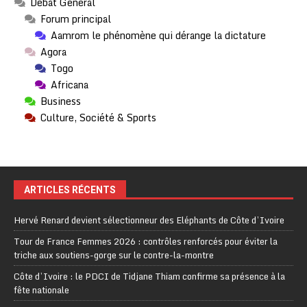
Débat Général
Forum principal
Aamrom le phénomène qui dérange la dictature
Agora
Togo
Africana
Business
Culture, Société & Sports
ARTICLES RÉCENTS
Hervé Renard devient sélectionneur des Eléphants de Côte d’Ivoire
Tour de France Femmes 2026 : contrôles renforcés pour éviter la
triche aux soutiens-gorge sur le contre-la-montre
Côte d’Ivoire : le PDCI de Tidjane Thiam confirme sa présence à la
fête nationale