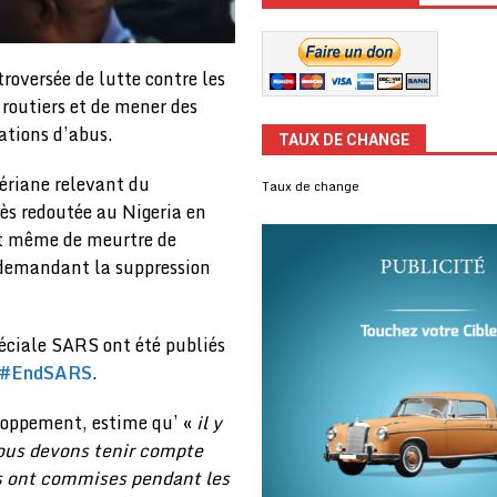
troversée de lutte contre les
 routiers et de mener des
sations d’abus.
TAUX DE CHANGE
gériane relevant du
Taux de change
ès redoutée au Nigeria en
 et même de meurtre de
s demandant la suppression
éciale SARS ont été publiés
g #EndSARS
.
eloppement, estime qu’ «
il y
nous devons tenir compte
ls ont commises pendant les