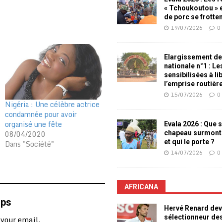
« Tchoukoutou » e
de porc se frotte
19/07/2026
0
Elargissement de
nationale n°1 : L
sensibilisées à li
l’emprise routièr
15/07/2026
0
Nigéria : Une célèbre actrice
condamnée pour avoir
organisé une fête
Evala 2026 : Que s
08/04/2020
chapeau surmont
et qui le porte ?
Dans "Société"
14/07/2026
0
AFRICANA
mps
Hervé Renard dev
sélectionneur de
 your email.