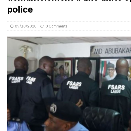
[ 02/08/2026 ]
Distribution des moustiquaires : La z
police
[ 02/08/2026 ]
La Confédération Africaine de Footbal
[ 01/08/2026 ]
Quatre candidats à la succession d’In
09/10/2020
0 Comments
[ 01/08/2026 ]
Bénin : Romuald Wadagni reçoit le mil
[ 31/07/2026 ]
Niger : le FMI débloque une bouffée d
[ 31/07/2026 ]
Franco Baresi, légendaire défenseur de
[ 31/07/2026 ]
Benjamin Mendy a vendu aux enchères
[ 31/07/2026 ]
Bénin : les membres du Sénat install
[ 31/07/2026 ]
Projet d’investisseurs à la Fifa: l’U
BUSINESS
[ 30/07/2026 ]
Mali : au moins 19 soldats exécutés,
[ 05/08/2026 ]
Hervé Renard devient sélectionneur d