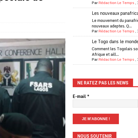
Par
Rédaction Le Temps
,
one Oti-Sud enregistre 99% de couverture
A LA UNE
Les nouveaux panafric
l (CAF) à contre-courant
COOPÉRATION
Le mouvement du panafri
nouveaux adeptes. Q...
fantino à la tête de la FIFA
A LA UNE
Par
Rédaction Le Temps
,
liardaire Aliko Dangote
A LA UNE
Le Togo dans le mond
’oxygène financière
ECONOMIE
Comment les Togolais son
Afrique et aill...
 l’Italie et de l’AC Milan, est mort à 66 ans
A LA UNE
Par
Rédaction Le Temps
,
 son trophée de la Coupe du monde
MONDE
és
A LA UNE
NE RATEZ PAS LES NEWS
EFA menace à «l’unanimité» d’un boycott des Coupes du monde
E-mail
*
 Amnesty International exige une enquête
A LA UNE
es Eléphants de Côte d’Ivoire
A LA UNE
NOUS SOUTENIR