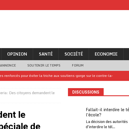
OPINION
SANTÉ
SOCIÉTÉ
ECONOMIE
 ANNONCE
SOUTENIR LE TEMPS
FORUM
 renforcés pour éviter la triche aux soutiens-gorge sur le contre-la-
eria: Des citoyens demandent le
DISCUSSIONS
iam confirme sa présence à la fête nationale
A LA UNE
uelques jours de congés en Grèce
A LA UNE
Fallait-il interdire le 
ent le
l'école?
n billet de loterie gagnant que son propriétaire avait envoyé à un proche
La décision des autorités
péciale de
d'interdire le tél...