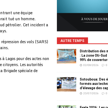
ontrant une équipe
aurait tué un homme.
ud pétrolier. Cet incident a
ays.
e répression des vols (SARS)
AUTRE TEMPS
mains.
Distribution des
: La zone Oti-Sud
s à Lagos pour des actes non
99% de couvertur
 citoyens. Les autorités
02/08/2026
0
la Brigade spéciale de
Sotouboua: Des é
formés aux techn
d’élevage des ca
23/07/2026
0
Evala 2026 : Les 