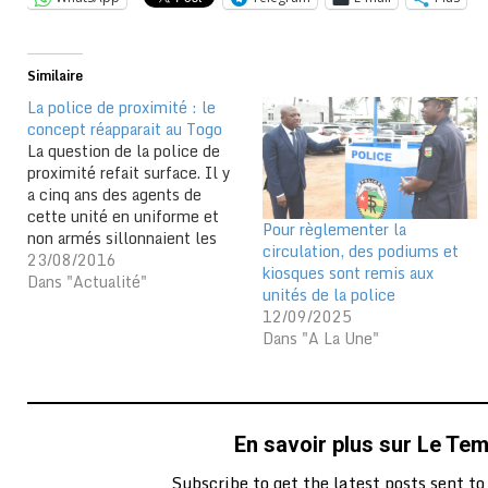
Similaire
La police de proximité : le
concept réapparait au Togo
La question de la police de
proximité refait surface. Il y
a cinq ans des agents de
cette unité en uniforme et
Pour règlementer la
non armés sillonnaient les
circulation, des podiums et
ruelles des quartiers de Lomé
23/08/2016
kiosques sont remis aux
et les environs. Ils
Dans "Actualité"
unités de la police
suscitaient la curiosité des
12/09/2025
habitants mais participaient à
Dans "A La Une"
régler des conflits anodins.
Ils dissuadaient de…
En savoir plus sur Le Te
Subscribe to get the latest posts sent to