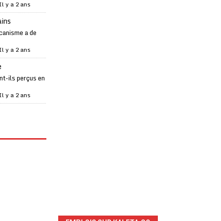
Il y a 2 ans
ains
canisme a de
Il y a 2 ans
e
t-ils perçus en
Il y a 2 ans