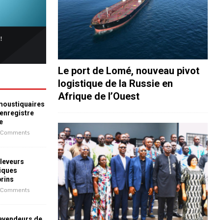
Le port de Lomé, nouveau pivot
logistique de la Russie en
Afrique de l’Ouest
 moustiquaires
 enregistre
e
 Comments
leveurs
iques
prins
 Comments
revendeurs de