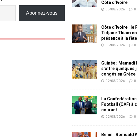
Côte d’Ivoire
05/08/2026
0
Abonnez-vous
Côte d’Ivoire : le
Tidjane Thiam co
présence à la fêt
05/08/2026
0
Guinée : Mamadi
s’offre quelques 
congés en Grèce
02/08/2026
0
La Confédération
Football (CAF) à 
courant
02/08/2026
0
Bénin : Romuald