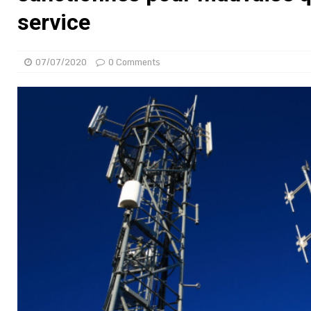
[ 02/08/2026 ]
Distribution des moustiquaires : La z
service
[ 02/08/2026 ]
La Confédération Africaine de Footbal
[ 01/08/2026 ]
Quatre candidats à la succession d’In
07/07/2020
0 Comments
[ 01/08/2026 ]
Bénin : Romuald Wadagni reçoit le mil
[ 31/07/2026 ]
Niger : le FMI débloque une bouffée d
[ 31/07/2026 ]
Franco Baresi, légendaire défenseur de
[ 31/07/2026 ]
Benjamin Mendy a vendu aux enchères
[ 31/07/2026 ]
Bénin : les membres du Sénat install
[ 31/07/2026 ]
Projet d’investisseurs à la Fifa: l’U
BUSINESS
[ 30/07/2026 ]
Mali : au moins 19 soldats exécutés,
[ 05/08/2026 ]
Hervé Renard devient sélectionneur d