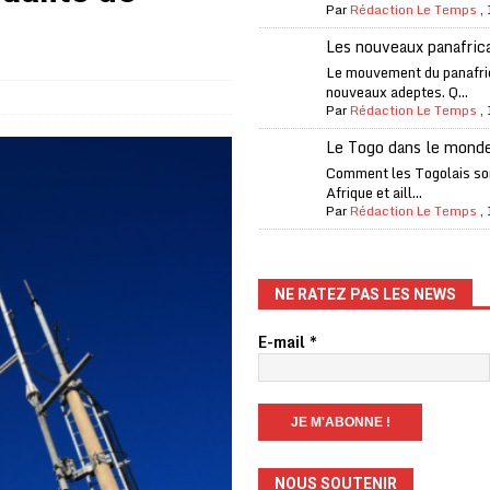
Par
Rédaction Le Temps
,
one Oti-Sud enregistre 99% de couverture
A LA UNE
Les nouveaux panafric
l (CAF) à contre-courant
COOPÉRATION
Le mouvement du panafri
nouveaux adeptes. Q...
fantino à la tête de la FIFA
A LA UNE
Par
Rédaction Le Temps
,
liardaire Aliko Dangote
A LA UNE
Le Togo dans le mond
’oxygène financière
ECONOMIE
Comment les Togolais son
Afrique et aill...
 l’Italie et de l’AC Milan, est mort à 66 ans
A LA UNE
Par
Rédaction Le Temps
,
 son trophée de la Coupe du monde
MONDE
és
A LA UNE
NE RATEZ PAS LES NEWS
EFA menace à «l’unanimité» d’un boycott des Coupes du monde
E-mail
*
 Amnesty International exige une enquête
A LA UNE
es Eléphants de Côte d’Ivoire
A LA UNE
NOUS SOUTENIR