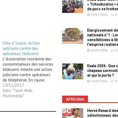
« Tchoukoutou » e
de porc se frotte
19/07/2026
0
Elargissement de
nationale n°1 : L
sensibilisées à li
Côte d’Ivoire: Action
l’emprise routièr
judiciaire contre des
15/07/2026
0
opérateurs télécoms
L'Association ivoirienne des
consommateurs des services
Evala 2026 : Que s
télécoms intente une action
chapeau surmont
judiciaire contre opérateurs
et qui le porte ?
de téléphonie. En cause:
14/07/2026
0
qualité services. Le président
13/11/2017
du conseil d'administration
Dans "Tech-Web-
de l'association des
Multimédia"
AFRICANA
consommateurs de
télécommunication de Côte
Hervé Renard dev
d'Ivoire (ACOTEL-CI),
sélectionneur de
annonce une action judiciaire