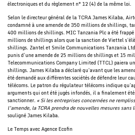
électroniques et du règlement n° 12 (4) de la même loi.
Selon le directeur général de la TCRA James Kilaba, Airt
condamné à une amende de 350 millions de shillings, t
400 millions de shillings. MIC Tanzania Plc a été frapp
millions de shillings alors que la sanction de Viettel s’é
shillings. Zantel et Smile Communications Tanzania Ltd
punis d’une amende de 25 millions de shillings et 15 mil
Telecommunications Company Limited (TTCL) paiera un
shillings. James Kilaba a déclaré qu’avant que les amende
été demandé aux différentes sociétés de défendre leur ca
télécoms. Le patron du régulateur télécoms indique qu’a
arguments qui ont été jugés infondés, il a finalement été
sanctionner.
« Si les entreprises concernées ne remplis
l’amende, la TCRA prendra de nouvelles mesures sans les 
souligné James Kilaba.
Le Temps avec Agence Ecofin