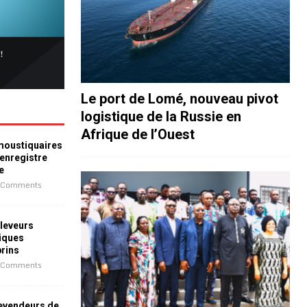
Le port de Lomé, nouveau pivot
logistique de la Russie en
Afrique de l’Ouest
 moustiquaires
 enregistre
e
 Comments
leveurs
iques
prins
 Comments
revendeurs de