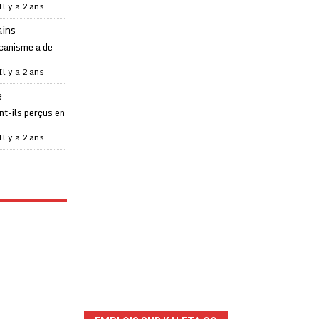
Il y a 2 ans
ains
canisme a de
Il y a 2 ans
e
t-ils perçus en
Il y a 2 ans