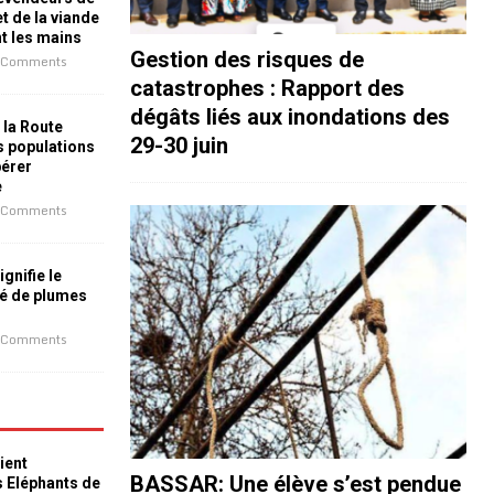
t de la viande
nt les mains
Gestion des risques de
 Comments
catastrophes : Rapport des
dégâts liés aux inondations des
 la Route
29-30 juin
es populations
bérer
e
 Comments
ignifie le
é de plumes
 Comments
ient
BASSAR: Une élève s’est pendue
s Eléphants de