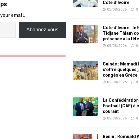
Côte d’Ivoire
mps
contre les opérateurs Orange,
05/08/2026
0
MTN et Moov. Dans un
 your email.
entretien accordé au…
Côte d’Ivoire : le
Abonnez-vous
Tidjane Thiam co
présence à la fêt
05/08/2026
0
Guinée : Mamadi
s’offre quelques 
congés en Grèce
02/08/2026
0
La Confédération
Football (CAF) à 
courant
02/08/2026
0
Bénin : Romuald