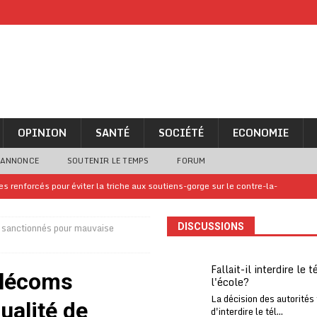
OPINION
SANTÉ
SOCIÉTÉ
ECONOMIE
 ANNONCE
SOUTENIR LE TEMPS
FORUM
 renforcés pour éviter la triche aux soutiens-gorge sur le contre-la-
 sanctionnés pour mauvaise
DISCUSSIONS
iam confirme sa présence à la fête nationale
A LA UNE
uelques jours de congés en Grèce
A LA UNE
Fallait-il interdire le 
élécoms
l'école?
n billet de loterie gagnant que son propriétaire avait envoyé à un proche
La décision des autorités
ualité de
d'interdire le tél...