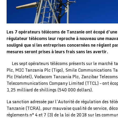
Les 7 opérateurs télécoms de Tanzanie ont écopé d’un
régulateur télécoms leur reproche à nouveau une mauvais
souligné que si les entreprises concernées ne règlent p
mesures seront prises à leurs frais sans les avertir.
Les sept opérateurs télécoms présents sur le marché t
Plc, MIC Tanzania Plc (Tigo), Smile Communications Ta
Plc (Halotel), Vodacom Tanzania Plc, Zanzibar Telecoms
Telecommunications Company Limited (TTCL) – ont écop
1,25 milliard de shillings (540 000 dollars).
La sanction adressée par l’Autorité de régulation des té
Tanzanie (TCRA), pour mauvaise qualité de service, décou
règlements n° 4 et 7 (3) de la loi de 2018 sur les commun