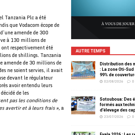
el Tanzania Plc a été
andis que Vodacom écope de
é d’une amende de 300
lève à 130 millions de
 ont respectivement été
AUTRE TEMPS
lions de shillings. Tanzania
e amende de 30 millions de
Distribution des
s ne soient servies, il avait
: La zone Oti-Sud
99% de couvertur
use devant le régulateur
02/08/2026
0
près avoir entendu leurs
 décidé de les
sent pas les conditions de
Sotouboua: Des é
formés aux techn
avertir et à leurs frais »,
a
d’élevage des ca
23/07/2026
0
Evala 2026 : Les 