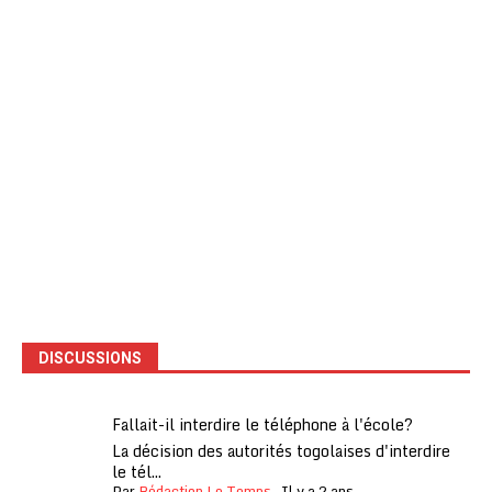
DISCUSSIONS
Fallait-il interdire le téléphone à l'école?
La décision des autorités togolaises d'interdire
le tél...
Par
Rédaction Le Temps
,
Il y a 2 ans