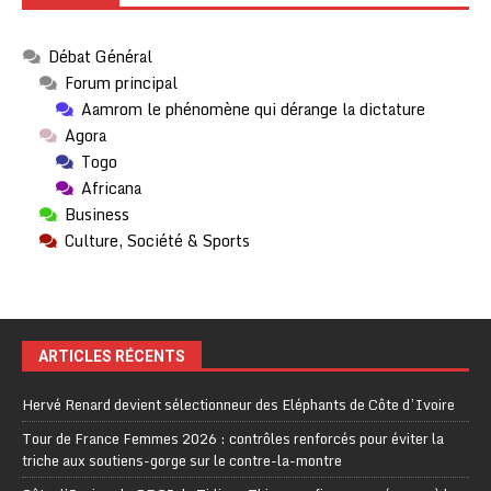
Débat Général
Forum principal
Aamrom le phénomène qui dérange la dictature
Agora
Togo
Africana
Business
Culture, Société & Sports
ARTICLES RÉCENTS
Hervé Renard devient sélectionneur des Eléphants de Côte d’Ivoire
Tour de France Femmes 2026 : contrôles renforcés pour éviter la
triche aux soutiens-gorge sur le contre-la-montre