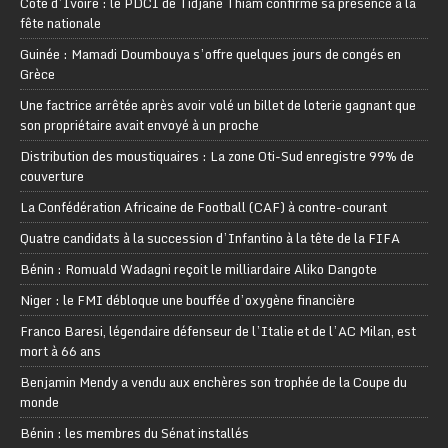
Côte d’Ivoire : le PDCI de Tidjane Thiam confirme sa présence à la
fête nationale
Guinée : Mamadi Doumbouya s’offre quelques jours de congés en
Grèce
Une factrice arrêtée après avoir volé un billet de loterie gagnant que
son propriétaire avait envoyé à un proche
Distribution des moustiquaires : La zone Oti-Sud enregistre 99% de
couverture
La Confédération Africaine de Football (CAF) à contre-courant
Quatre candidats à la succession d’Infantino à la tête de la FIFA
Bénin : Romuald Wadagni reçoit le milliardaire Aliko Dangote
Niger : le FMI débloque une bouffée d’oxygène financière
Franco Baresi, légendaire défenseur de l’Italie et de l’AC Milan, est
mort à 66 ans
Benjamin Mendy a vendu aux enchères son trophée de la Coupe du
monde
Bénin : les membres du Sénat installés