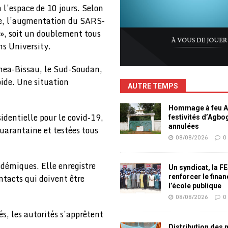
 l’espace de 10 jours. Selon
ère, l’augmentation du SARS-
 », soit un doublement tous
ns University.
inea-Bissau, le Sud-Soudan,
pide. Une situation
AUTRE TEMPS
Hommage à feu Ag
identielle pour le covid-19,
festivités d’Agb
annulées
uarantaine et testées tous
08/08/2026
0
idémiques. Elle enregistre
Un syndicat, la F
ntacts qui doivent être
renforcer le fina
l’école publique
08/08/2026
0
s, les autorités s’apprêtent
Distribution des