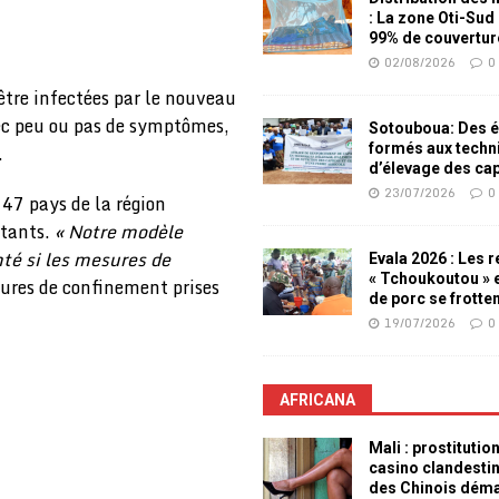
: La zone Oti-Sud
99% de couvertur
02/08/2026
0
être infectées par le nouveau
vec peu ou pas de symptômes,
Sotouboua: Des é
.
formés aux techn
d’élevage des ca
23/07/2026
0
 47 pays de la région
itants.
« Notre modèle
té si les mesures de
Evala 2026 : Les 
« Tchoukoutou » e
sures de confinement prises
de porc se frotte
19/07/2026
0
AFRICANA
Mali : prostitutio
casino clandesti
des Chinois dém