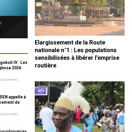
Elargissement de la Route
nationale n°1 : Les populations
sensibilisées à libérer l’emprise
okoli IV : Les
routière
ogboza 2026
 Comments
ESEN appelle à
ncement de
 Comments
 moustiquaires