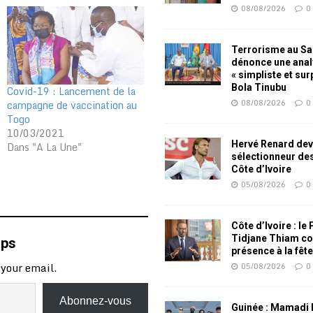
08/08/2026
0
Terrorisme au Sah
dénonce une ana
« simpliste et su
Bola Tinubu
Covid-19 : Lancement de la
08/08/2026
0
campagne de vaccination au
Togo
10/03/2021
Hervé Renard dev
Dans "A La Une"
sélectionneur de
Côte d’Ivoire
05/08/2026
0
Côte d’Ivoire : le
Tidjane Thiam co
mps
présence à la fêt
 your email.
05/08/2026
0
Abonnez-vous
Guinée : Mamadi