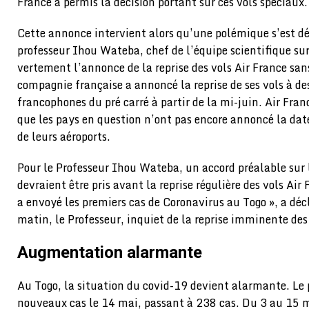
France a permis la décision portant sur ces vols spéciaux.
Cette annonce intervient alors qu’une polémique s’est d
professeur Ihou Wateba, chef de l’équipe scientifique sur
vertement l’annonce de la reprise des vols Air France sa
compagnie française a annoncé la reprise de ses vols à de
francophones du pré carré à partir de la mi-juin. Air Fran
que les pays en question n’ont pas encore annoncé la dat
de leurs aéroports.
Pour le Professeur Ihou Wateba, un accord préalable sur l
devraient être pris avant la reprise régulière des vols Air 
a envoyé les premiers cas de Coronavirus au Togo », a décl
matin, le Professeur, inquiet de la reprise imminente des
Augmentation alarmante
Au Togo, la situation du covid-19 devient alarmante. Le 
nouveaux cas le 14 mai, passant à 238 cas. Du 3 au 15 m