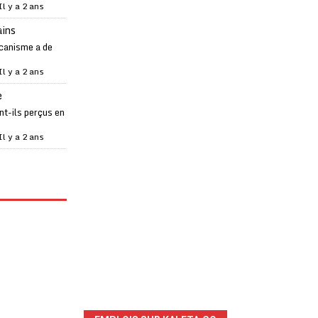
Il y a 2 ans
ains
canisme a de
Il y a 2 ans
e
t-ils perçus en
Il y a 2 ans