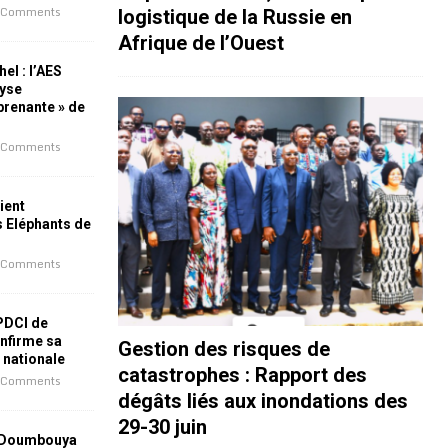
 Comments
logistique de la Russie en
Afrique de l’Ouest
el : l’AES
lyse
rprenante » de
 Comments
ient
s Eléphants de
 Comments
 PDCI de
nfirme sa
Gestion des risques de
e nationale
catastrophes : Rapport des
 Comments
dégâts liés aux inondations des
29-30 juin
 Doumbouya