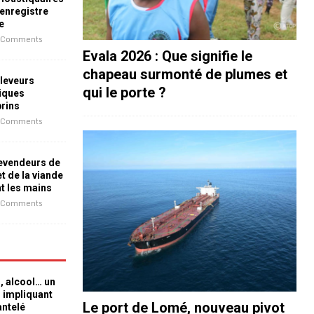
 enregistre
e
 Comments
Evala 2026 : Que signifie le
chapeau surmonté de plumes et
leveurs
qui le porte ?
iques
prins
 Comments
revendeurs de
t de la viande
nt les mains
 Comments
n, alcool… un
n impliquant
Le port de Lomé, nouveau pivot
antelé