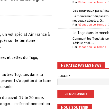
Par
Rédaction Le Temps
,
Les nouveaux panafric
iam confirme sa présence à la fête nationale
A LA UNE
Le mouvement du panafri
nouveaux adeptes. Q...
uelques jours de congés en Grèce
A LA UNE
Par
Rédaction Le Temps
,
n billet de loterie gagnant que son propriétaire avait envoyé à un proche
Le Togo dans le mond
un vol spécial Air France à
Comment les Togolais son
és sur le territoire
Afrique et aill...
.
one Oti-Sud enregistre 99% de couverture
A LA UNE
Par
Rédaction Le Temps
,
l (CAF) à contre-courant
COOPÉRATION
ses et celles du Togo,
fantino à la tête de la FIFA
A LA UNE
NE RATEZ PAS LES NEWS
liardaire Aliko Dangote
A LA UNE
’autres Togolais dans la
E-mail
*
’oxygène financière
ECONOMIE
peuvent s’apprêter à le faire
bassade.
lly Bagayoko visé par une plainte d’une asso anticorruption
n du covid-19 le 20 mars
tranger. Le déconfinement en
NOUS SOUTENIR