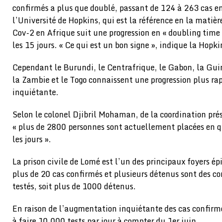
confirmés a plus que doublé, passant de 124 à 263 cas en
l’Université de Hopkins, qui est la référence en la mati
Cov-2 en Afrique suit une progression en « doubling time
les 15 jours. « Ce qui est un bon signe », indique la Hopki
Cependant le Burundi, le Centrafrique, le Gabon, la Gu
la Zambie et le Togo connaissent une progression plus ra
inquiétante.
Selon le colonel Djibril Mohaman, de la coordination prés
« plus de 2800 personnes sont actuellement placées en q
les jours ».
La prison civile de Lomé est l’un des principaux foyers ép
plus de 20 cas confirmés et plusieurs détenus sont des co
testés, soit plus de 1000 détenus.
En raison de l’augmentation inquiétante des cas confirmé
à faire 10.000 tests par jour à compter du 1er juin.