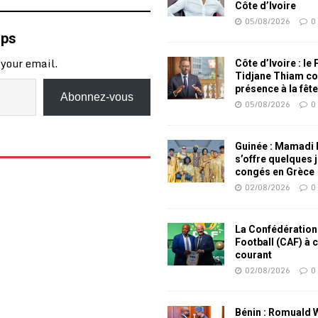
Côte d’Ivoire
05/08/2026
0
mps
 your email.
Côte d’Ivoire : le
Tidjane Thiam co
présence à la fêt
Abonnez-vous
05/08/2026
0
Guinée : Mamadi
s’offre quelques 
congés en Grèce
02/08/2026
0
La Confédération
Football (CAF) à 
courant
02/08/2026
0
Bénin : Romuald