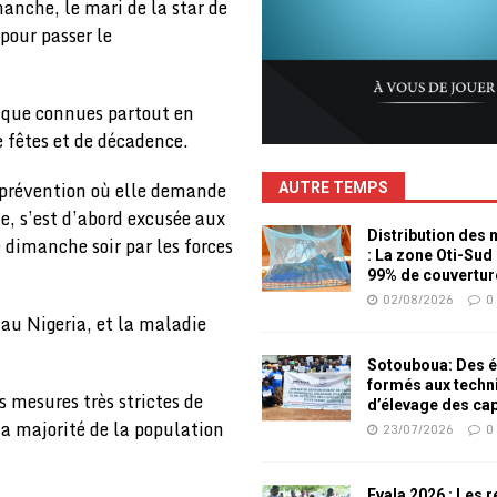
manche, le mari de la star de
pour passer le
sique connues partout en
e fêtes et de décadence.
e prévention où elle demande
AUTRE TEMPS
le, s’est d’abord excusée aux
Distribution des
 dimanche soir par les forces
: La zone Oti-Sud
99% de couvertur
02/08/2026
0
 au Nigeria, et la maladie
Sotouboua: Des é
formés aux techn
s mesures très strictes de
d’élevage des ca
a majorité de la population
23/07/2026
0
Evala 2026 : Les 