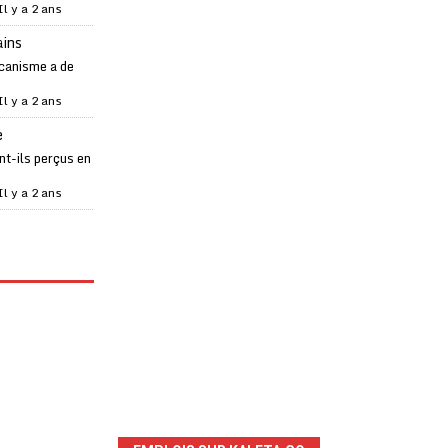
Il y a 2 ans
ains
canisme a de
Il y a 2 ans
e
t-ils perçus en
Il y a 2 ans