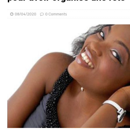
[ 01/08/2026 ]
Quatre candidats à la succession d’In
08/04/2020
0 Comments
[ 01/08/2026 ]
Bénin : Romuald Wadagni reçoit le mil
[ 31/07/2026 ]
Niger : le FMI débloque une bouffée d
[ 31/07/2026 ]
Franco Baresi, légendaire défenseur de
[ 31/07/2026 ]
Benjamin Mendy a vendu aux enchères
[ 31/07/2026 ]
Bénin : les membres du Sénat install
[ 31/07/2026 ]
Projet d’investisseurs à la Fifa: l’U
BUSINESS
[ 30/07/2026 ]
Mali : au moins 19 soldats exécutés,
[ 05/08/2026 ]
Hervé Renard devient sélectionneur d