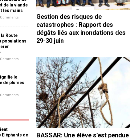
t de la viande
nt les mains
Gestion des risques de
 Comments
catastrophes : Rapport des
dégâts liés aux inondations des
 la Route
29-30 juin
es populations
bérer
e
 Comments
ignifie le
é de plumes
 Comments
ient
BASSAR: Une élève s’est pendue
s Eléphants de