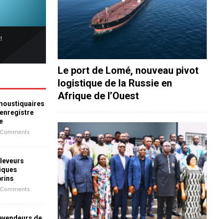
Le port de Lomé, nouveau pivot
logistique de la Russie en
Afrique de l’Ouest
 moustiquaires
 enregistre
e
 Comments
leveurs
iques
prins
 Comments
revendeurs de