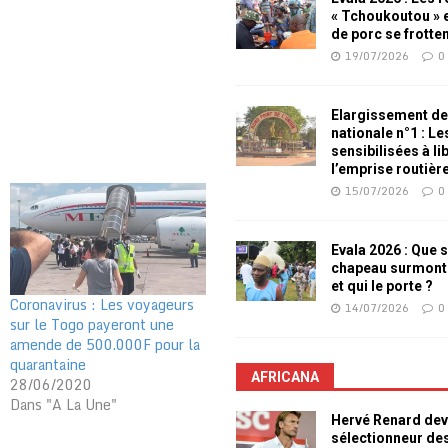
« Tchoukoutou » e
de porc se frotte
19/07/2026
0
Elargissement de
nationale n°1 : L
sensibilisées à li
l’emprise routièr
15/07/2026
0
Evala 2026 : Que s
chapeau surmont
et qui le porte ?
Coronavirus : Les voyageurs
14/07/2026
0
sur le Togo payeront une
amende de 500.000F pour la
quarantaine
AFRICANA
28/06/2020
Dans "A La Une"
Hervé Renard dev
sélectionneur de