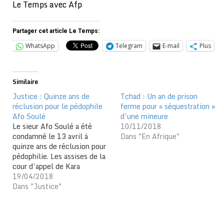
Le Temps avec Afp
Partager cet article Le Temps:
WhatsApp
Telegram
E-mail
Plus
Similaire
Justice : Quinze ans de
Tchad : Un an de prison
réclusion pour le pédophile
ferme pour « séquestration »
Afo Soulé
d’une mineure
Le sieur Afo Soulé a été
10/11/2018
condamné le 13 avril à
Dans "En Afrique"
quinze ans de réclusion pour
pédophilie. Les assises de la
cour d’appel de Kara
clôturent sur cette affaire. Le
19/04/2018
sieur Afo Soulé Aliou a été
Dans "Justice"
condamné à 15 ans de
réclusion criminelle et à une
amende de 500.000F CFA…