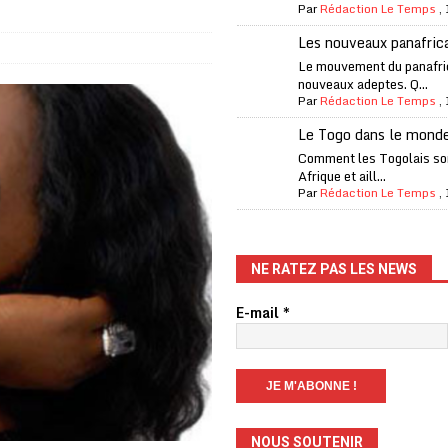
Par
Rédaction Le Temps
,
fantino à la tête de la FIFA
A LA UNE
Les nouveaux panafric
liardaire Aliko Dangote
A LA UNE
Le mouvement du panafri
nouveaux adeptes. Q...
’oxygène financière
ECONOMIE
Par
Rédaction Le Temps
,
 l’Italie et de l’AC Milan, est mort à 66 ans
A LA UNE
Le Togo dans le mond
 son trophée de la Coupe du monde
MONDE
Comment les Togolais son
Afrique et aill...
és
A LA UNE
Par
Rédaction Le Temps
,
EFA menace à «l’unanimité» d’un boycott des Coupes du monde
NE RATEZ PAS LES NEWS
 Amnesty International exige une enquête
A LA UNE
E-mail
*
es Eléphants de Côte d’Ivoire
A LA UNE
NOUS SOUTENIR