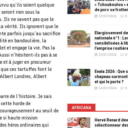
urvu qu’ils soient quelque
« Tchoukoutou » e
de porc se frotte
 seront rien sous la
19/07/2026
0
s. Ils ne savent pas que le
a vérité. Ils ignorent que le
nte parfois jusqu’au sacrifice
Elargissement de
nationale n°1 : L
ité en bandoulière, la
sensibilisées à li
let et engage la vie. Pas la
l’emprise routièr
ussi n’hésitent-ils pas à se
15/07/2026
0
e et à juger en procureur
 que ces tartuffes font le
Evala 2026 : Que s
Albert Londres, Albert
chapeau surmont
et qui le porte ?
14/07/2026
0
re de l’histoire. Je sais
 cette horde de
AFRICANA
t courageusement au seuil de
ne si haute mission
Hervé Renard dev
des héros ordinaires qui
sélectionneur de