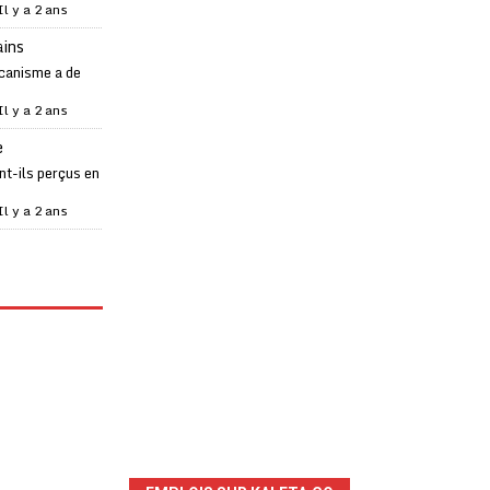
Il y a 2 ans
ains
canisme a de
Il y a 2 ans
e
t-ils perçus en
Il y a 2 ans