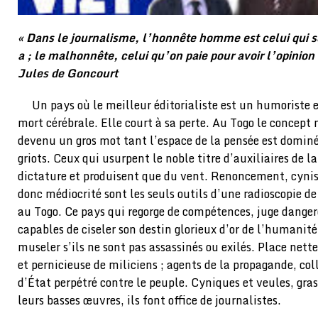
« Dans le journalisme, l’honnête homme est celui qui se 
a ; le malhonnête, celui qu’on paie pour avoir l’opinion
Jules de Goncourt
Un pays où le meilleur éditorialiste est un humoriste 
mort cérébrale. Elle court à sa perte. Au Togo le concept
devenu un gros mot tant l’espace de la pensée est dominé
griots. Ceux qui usurpent le noble titre d’auxiliaires de l
dictature et produisent que du vent. Renoncement, cynis
donc médiocrité sont les seuls outils d’une radioscopie de
au Togo. Ce pays qui regorge de compétences, juge danger
capables de ciseler son destin glorieux d’or de l’humanité.
museler s’ils ne sont pas assassinés ou exilés. Place net
et pernicieuse de miliciens ; agents de la propagande, co
d’État perpétré contre le peuple. Cyniques et veules, g
leurs basses œuvres, ils font office de journalistes.