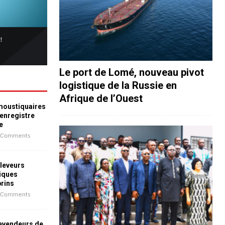
Le port de Lomé, nouveau pivot
logistique de la Russie en
Afrique de l’Ouest
 moustiquaires
 enregistre
e
 Comments
leveurs
iques
prins
 Comments
revendeurs de