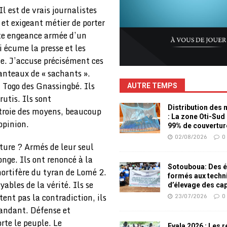
Il est de vrais journalistes
 et exigeant métier de porter
tte engeance armée d’un
 écume la presse et les
e. J’accuse précisément ces
anteaux de « sachants ».
u Togo des Gnassingbé. Ils
AUTRE TEMPS
utis. Ils sont
Distribution des
ctroie des moyens, beaucoup
: La zone Oti-Sud
opinion.
99% de couvertur
02/08/2026
0
ture ? Armés de leur seul
onge. Ils ont renoncé à la
Sotouboua: Des é
 mortifère du tyran de Lomé 2.
formés aux techn
ables de la vérité. Ils se
d’élevage des ca
tent pas la contradiction, ils
23/07/2026
0
 mandant. Défense et
orte le peuple. Le
Evala 2026 : Les 