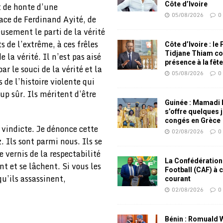
Côte d’Ivoire
t de honte d’une
05/08/2026
0
race de Ferdinand Ayité, de
usement le parti de la vérité
s de l’extrême, à ces frêles
Côte d’Ivoire : le
Tidjane Thiam co
 la vérité. Il n’est pas aisé
présence à la fêt
ar le souci de la vérité et la
05/08/2026
0
 de l’histoire violente qui
oup sûr. Ils méritent d’être
Guinée : Mamadi
s’offre quelques 
congés en Grèce
 vindicte. Je dénonce cette
02/08/2026
0
z. Ils sont parmi nous. Ils se
vernis de la respectabilité
La Confédération
nt et se lâchent. Si vous les
Football (CAF) à 
qu’ils assassinent,
courant
02/08/2026
0
Bénin : Romuald