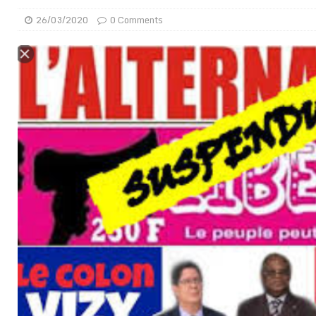
[ 02/08/2026 ]
La Confédération Africaine de Footbal
26/03/2020
0 Comments
[ 01/08/2026 ]
Quatre candidats à la succession d’In
[ 01/08/2026 ]
Bénin : Romuald Wadagni reçoit le mil
[ 31/07/2026 ]
Niger : le FMI débloque une bouffée d
[ 31/07/2026 ]
Franco Baresi, légendaire défenseur de
[ 31/07/2026 ]
Benjamin Mendy a vendu aux enchères
[ 31/07/2026 ]
Bénin : les membres du Sénat install
[ 31/07/2026 ]
Projet d’investisseurs à la Fifa: l’U
BUSINESS
[ 30/07/2026 ]
Mali : au moins 19 soldats exécutés,
[ 05/08/2026 ]
Hervé Renard devient sélectionneur d