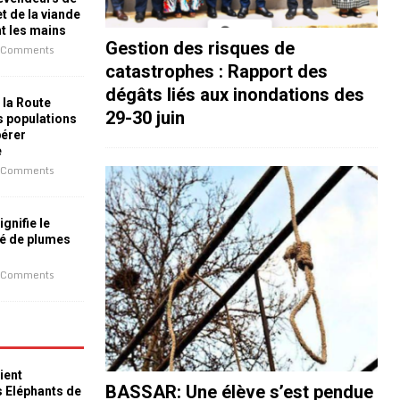
t de la viande
nt les mains
Gestion des risques de
 Comments
catastrophes : Rapport des
dégâts liés aux inondations des
 la Route
29-30 juin
es populations
bérer
e
 Comments
ignifie le
é de plumes
 Comments
ient
BASSAR: Une élève s’est pendue
s Eléphants de