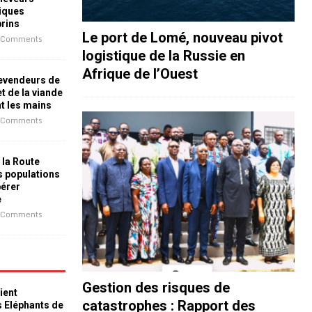
iques
prins
Le port de Lomé, nouveau pivot
 Comments
logistique de la Russie en
Afrique de l’Ouest
revendeurs de
t de la viande
nt les mains
 Comments
 la Route
es populations
bérer
e
 Comments
Gestion des risques de
ient
catastrophes : Rapport des
s Eléphants de