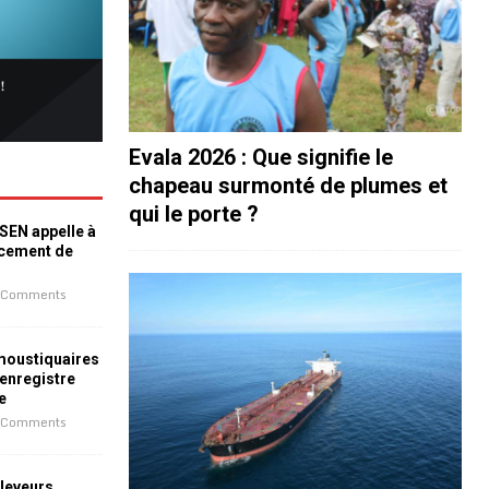
Evala 2026 : Que signifie le
chapeau surmonté de plumes et
qui le porte ?
ESEN appelle à
ncement de
 Comments
 moustiquaires
 enregistre
e
 Comments
leveurs