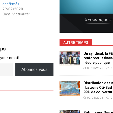
confirmés
29/07/2020
Dans "Actualité"
AUTRE TEMPS
mps
Un syndicat, la F
 your email.
renforcer le fina
l’école publique
08/08/2026
0
Abonnez-vous
Distribution des
: La zone Oti-Sud
99% de couvertur
02/08/2026
0
Sotouboua: Des é