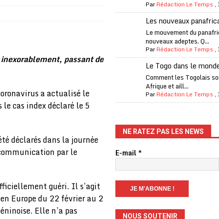
Par
Rédaction Le Temps
,
Les nouveaux panafric
one Oti-Sud enregistre 99% de couverture
A LA UNE
Le mouvement du panafri
nouveaux adeptes. Q...
l (CAF) à contre-courant
COOPÉRATION
Par
Rédaction Le Temps
,
 inexorablement, passant de
fantino à la tête de la FIFA
A LA UNE
Le Togo dans le mond
liardaire Aliko Dangote
A LA UNE
Comment les Togolais son
Afrique et aill...
oronavirus a actualisé le
’oxygène financière
ECONOMIE
Par
Rédaction Le Temps
,
 le cas index déclaré le 5
 l’Italie et de l’AC Milan, est mort à 66 ans
A LA UNE
 son trophée de la Coupe du monde
MONDE
NE RATEZ PAS LES NEWS
été déclarés dans la journée
és
A LA UNE
 communication par le
E-mail
*
EFA menace à «l’unanimité» d’un boycott des Coupes du monde
ficiellement guéri. Il s’agit
rcer le financement de l’école publique
A LA UNE
en Europe du 22 février au 2
éninoise. Elle n’a pas
NOUS SOUTENIR