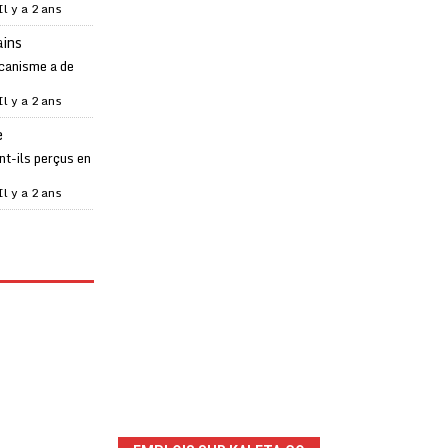
Il y a 2 ans
ains
canisme a de
Il y a 2 ans
e
t-ils perçus en
Il y a 2 ans