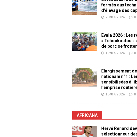
formés aux techn
d’élevage des ca
23/07/2026
0
Evala 2026 : Les 
« Tchoukoutou » e
de porc se frotte
19/07/2026
0
Elargissement de
nationale n°1 : L
sensibilisées à li
l’emprise routièr
15/07/2026
0
AFRICANA
Hervé Renard dev
sélectionneur de