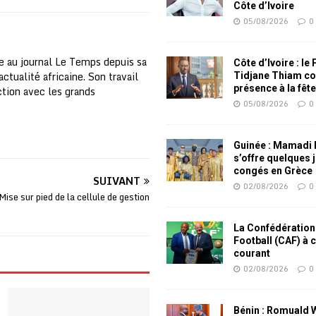
Côte d’Ivoire
05/08/2026
0
e au journal Le Temps depuis sa
Côte d’Ivoire : le
ctualité africaine. Son travail
Tidjane Thiam co
présence à la fêt
nction avec les grands
05/08/2026
0
Guinée : Mamadi
s’offre quelques 
congés en Grèce
SUIVANT
02/08/2026
0
Mise sur pied de la cellule de gestion
La Confédération
Football (CAF) à 
courant
02/08/2026
0
Bénin : Romuald