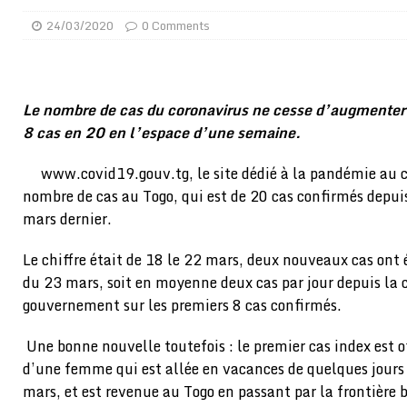
GENRE
24/03/2020
0 Comments
[ 02/08/2026 ]
Distribution des moustiquaires : La z
[ 02/08/2026 ]
La Confédération Africaine de Footbal
Le nombre de cas du coronavirus ne cesse d’augmenter
[ 01/08/2026 ]
Quatre candidats à la succession d’In
8 cas en 20 en l’espace d’une semaine.
[ 01/08/2026 ]
Bénin : Romuald Wadagni reçoit le mil
www.covid19.gouv.tg, le site dédié à la pandémie au c
[ 31/07/2026 ]
Niger : le FMI débloque une bouffée d
nombre de cas au Togo, qui est de 20 cas confirmés depuis
[ 31/07/2026 ]
Franco Baresi, légendaire défenseur de
mars dernier.
[ 31/07/2026 ]
Benjamin Mendy a vendu aux enchères
Le chiffre était de 18 le 22 mars, deux nouveaux cas ont 
[ 31/07/2026 ]
Bénin : les membres du Sénat install
du 23 mars, soit en moyenne deux cas par jour depuis la
[ 31/07/2026 ]
Projet d’investisseurs à la Fifa: l’U
gouvernement sur les premiers 8 cas confirmés.
BUSINESS
Une bonne nouvelle toutefois : le premier cas index est of
[ 08/08/2026 ]
Un syndicat, la FESEN appelle à renfo
d’une femme qui est allée en vacances de quelques jours 
mars, et est revenue au Togo en passant par la frontière b