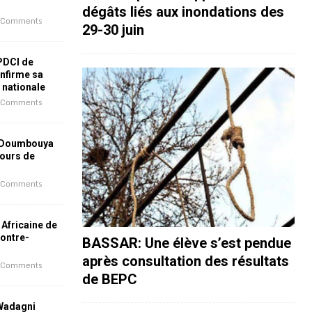
dégâts liés aux inondations des
 Comments
29-30 juin
 PDCI de
nfirme sa
e nationale
 Comments
 Doumbouya
jours de
 Comments
 Africaine de
contre-
BASSAR: Une élève s’est pendue
après consultation des résultats
 Comments
de BEPC
 Wadagni