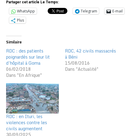
Partager cet article Le Temps:
WhatsApp
Telegram
E-mail
Plus
Similaire
RDC : des patients
RDC, 42 civils massacrés
poignardés sur leur lit
à Béni
d’hôpital à Goma
15/08/2016
06/02/2018
Dans "Actualité"
Dans "En Afrique"
RDC : en Ituri, les
violences contre les
civils augmentent
30/09/2025