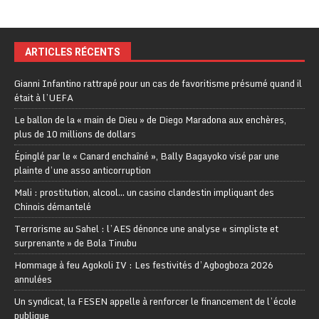
ARTICLES RÉCENTS
Gianni Infantino rattrapé pour un cas de favoritisme présumé quand il
était à l’UEFA
Le ballon de la « main de Dieu » de Diego Maradona aux enchères,
plus de 10 millions de dollars
Épinglé par le « Canard enchaîné », Bally Bagayoko visé par une
plainte d’une asso anticorruption
Mali : prostitution, alcool… un casino clandestin impliquant des
Chinois démantelé
Terrorisme au Sahel : l’AES dénonce une analyse « simpliste et
surprenante » de Bola Tinubu
Hommage à feu Agokoli IV : Les festivités d’Agbogboza 2026
annulées
Un syndicat, la FESEN appelle à renforcer le financement de l’école
publique