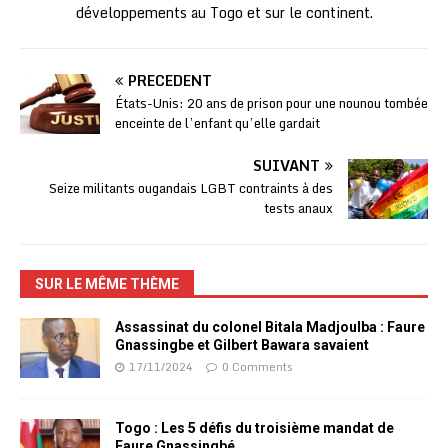
développements au Togo et sur le continent.
PRÉCÉDENT
États-Unis: 20 ans de prison pour une nounou tombée
enceinte de l’enfant qu’elle gardait
SUIVANT
Seize militants ougandais LGBT contraints à des
tests anaux
SUR LE MÊME THÈME
Assassinat du colonel Bitala Madjoulba : Faure
Gnassingbe et Gilbert Bawara savaient
17/11/2024
0 Comments
Togo : Les 5 défis du troisième mandat de
Faure Gnassingbé