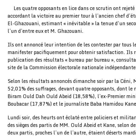
Les quatre opposants en lice dans ce scrutin ont rejeté 
accordant la victoire au premier tour à l’ancien chef d
El-Ghazouani, estimant « inévitable » la tenue d’un secon
l’un d’entre eux et M. Ghazouani.
Ils ont annoncé leur intention de les contester par tous 
manifester pacifiquement pour obtenir satisfaction. Il
publication des résultats « bureau par bureau », consultab
site de la Commission électorale nationale indépendante
Selon les résultats annoncés dimanche soir par la Céni,
52,01% des suffrages, devant quatre opposants, dont le 
Biram Ould Dah Ould Abeid (18,58%), l’ex-Premier min
Boubacar (17,87%) et le journaliste Baba Hamidou Kan
Lundi soir, des heurts ont éclaté entre policiers et milita
des sièges des partis de MM. Ould Abeid et Kane, selon de
deux partis, proches l’un de l’autre, étaient déserts mard