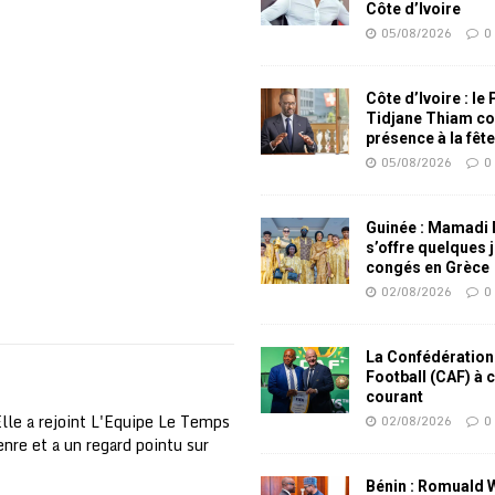
Côte d’Ivoire
05/08/2026
0
Côte d’Ivoire : le
Tidjane Thiam co
présence à la fêt
05/08/2026
0
Guinée : Mamadi
s’offre quelques 
congés en Grèce
02/08/2026
0
La Confédération
Football (CAF) à 
courant
Elle a rejoint L'Equipe Le Temps
02/08/2026
0
nre et a un regard pointu sur
Bénin : Romuald