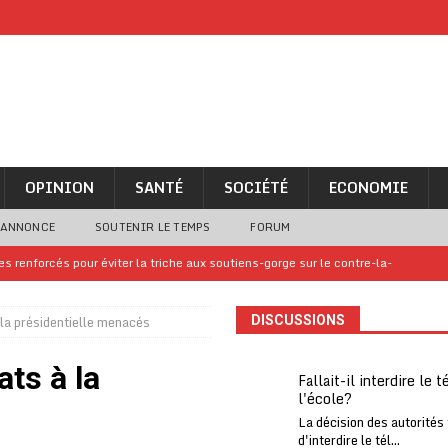
OPINION
SANTÉ
SOCIÉTÉ
ECONOMIE
 ANNONCE
SOUTENIR LE TEMPS
FORUM
 renforcés pour éviter la triche aux soutiens-gorge sur le contre-la-
la présidentielle menacés
DISCUSSIONS
iam confirme sa présence à la fête nationale
A LA UNE
uelques jours de congés en Grèce
A LA UNE
ts à la
Fallait-il interdire le 
l'école?
n billet de loterie gagnant que son propriétaire avait envoyé à un proche
La décision des autorités
d'interdire le tél...