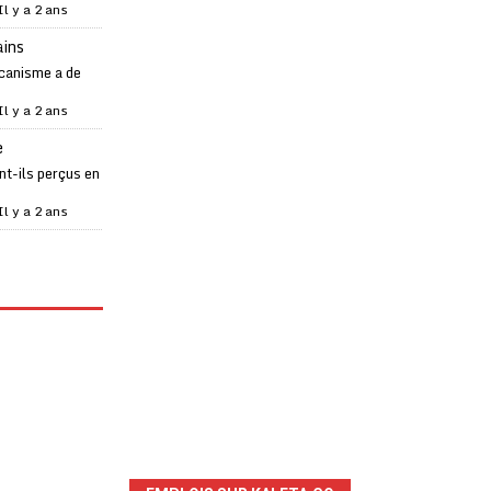
Il y a 2 ans
ains
canisme a de
Il y a 2 ans
e
t-ils perçus en
Il y a 2 ans