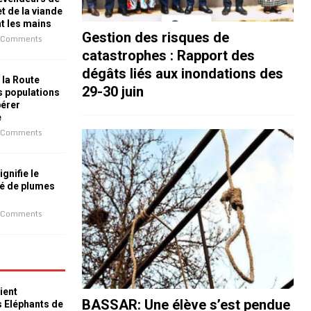
t de la viande
nt les mains
Gestion des risques de
 Comments
catastrophes : Rapport des
dégâts liés aux inondations des
 la Route
29-30 juin
es populations
bérer
e
 Comments
ignifie le
é de plumes
 Comments
ient
BASSAR: Une élève s’est pendue
s Eléphants de