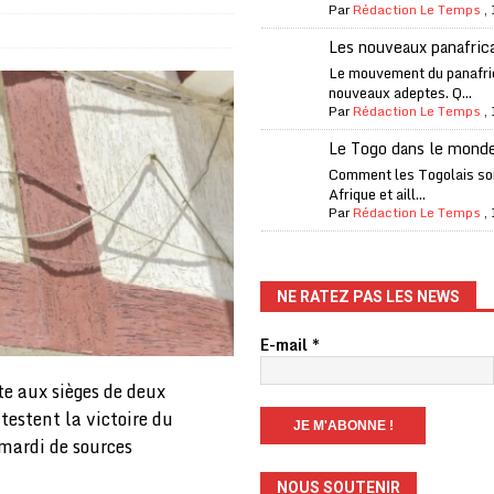
Par
Rédaction Le Temps
,
one Oti-Sud enregistre 99% de couverture
A LA UNE
Les nouveaux panafric
l (CAF) à contre-courant
COOPÉRATION
Le mouvement du panafri
nouveaux adeptes. Q...
fantino à la tête de la FIFA
A LA UNE
Par
Rédaction Le Temps
,
liardaire Aliko Dangote
A LA UNE
Le Togo dans le mond
’oxygène financière
ECONOMIE
Comment les Togolais son
Afrique et aill...
 l’Italie et de l’AC Milan, est mort à 66 ans
A LA UNE
Par
Rédaction Le Temps
,
 son trophée de la Coupe du monde
MONDE
és
A LA UNE
NE RATEZ PAS LES NEWS
EFA menace à «l’unanimité» d’un boycott des Coupes du monde
E-mail
*
te aux sièges de deux
 Amnesty International exige une enquête
A LA UNE
testent la victoire du
es Eléphants de Côte d’Ivoire
A LA UNE
 mardi de sources
NOUS SOUTENIR