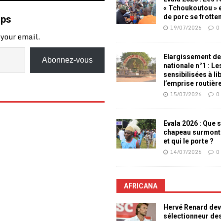
« Tchoukoutou » e
de porc se frotte
mps
19/07/2026
0
 your email.
Elargissement de
Abonnez-vous
nationale n°1 : L
sensibilisées à li
l’emprise routièr
15/07/2026
0
Evala 2026 : Que s
chapeau surmont
et qui le porte ?
14/07/2026
0
AFRICANA
Hervé Renard dev
sélectionneur de