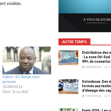
ent visibles.
AUTRE TEMPS
Distribution des
: La zone Oti-Sud
99% de couvertur
02/08/2026
0
Gabon: Ali Bongo sous
pression
Sotouboua: Des é
31/08/2016
formés aux techn
d’élevage des ca
Dans "A La Une"
23/07/2026
0
Evala 2026 : Les 