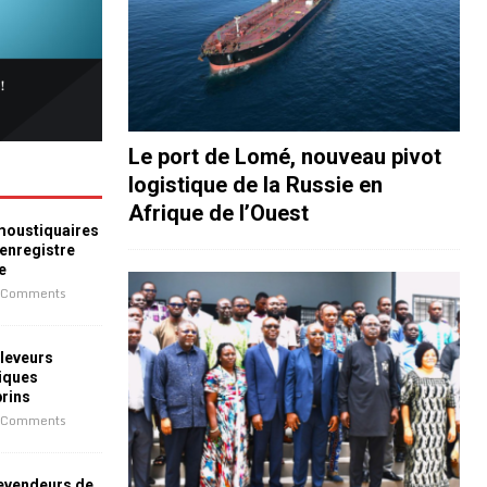
Le port de Lomé, nouveau pivot
logistique de la Russie en
Afrique de l’Ouest
 moustiquaires
 enregistre
e
 Comments
leveurs
iques
prins
 Comments
revendeurs de