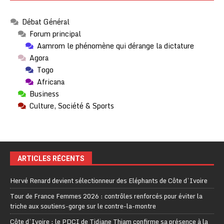
Débat Général
Forum principal
Aamrom le phénomène qui dérange la dictature
Agora
Togo
Africana
Business
Culture, Société & Sports
ARTICLES RÉCENTS
Hervé Renard devient sélectionneur des Eléphants de Côte d’Ivoire
Tour de France Femmes 2026 : contrôles renforcés pour éviter la
triche aux soutiens-gorge sur le contre-la-montre
Côte d’Ivoire : le PDCI de Tidjane Thiam confirme sa présence à la