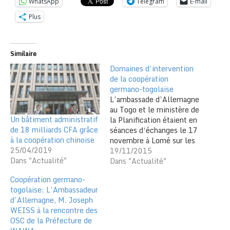
WhatsApp
Telegram
E-mail
Plus
Similaire
Domaines d’intervention
de la coopération
germano-togolaise
L’ambassade d’Allemagne
au Togo et le ministère de
Un bâtiment administratif
la Planification étaient en
de 18 milliards CFA grâce
séances d‘échanges le 17
à la coopération chinoise
novembre à Lomé sur les
25/04/2019
domaines d’intervention
19/11/2015
Dans "Actualité"
de la coopération
Dans "Actualité"
allemande avec le Togo,
Coopération germano-
occasion de mieux faire
togolaise: L’Ambassadeur
découvrir le dispositif
d’Allemagne, M. Joseph
institutionnel, les
WEISS à la rencontre des
principes et les
OSC de la Préfecture de
procédures de