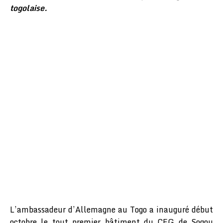
togolaise.
L’ambassadeur d’Allemagne au Togo a inauguré début
octobre le tout premier bâtiment du CEG de Sogou