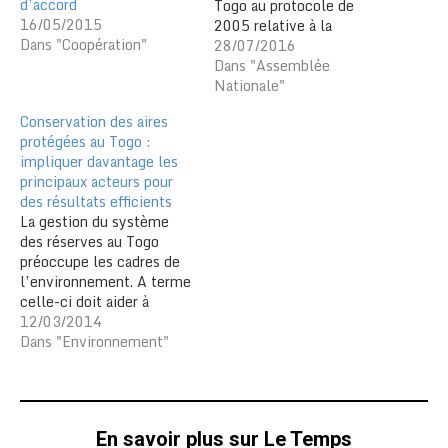
d’accord
Togo au protocole de
16/05/2015
2005 relative à la
Dans "Coopération"
convention pour la
28/07/2016
répression d’actes
Dans "Assemblée
illicites contre la sécurité
Nationale"
de la navigation maritime
Conservation des aires
et une autre loi relative
protégées au Togo :
aux mesures du ressort de
impliquer davantage les
l’Etat du port visant à
principaux acteurs pour
prévenir, contrecarrer et…
des résultats efficients
La gestion du système
des réserves au Togo
préoccupe les cadres de
l’environnement. A terme
celle-ci doit aider à
améliorer la conservation
12/03/2014
de la biodiversité. Un
Dans "Environnement"
vaste projet a même été
initié dans la perspective
de réhabiliter les aires
protégées de manière à
En savoir plus sur Le Temps
préserver la biodiversité