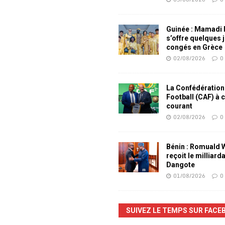
Guinée : Mamadi
s’offre quelques 
congés en Grèce
02/08/2026
0
La Confédération
Football (CAF) à 
courant
02/08/2026
0
Bénin : Romuald
reçoit le milliard
Dangote
01/08/2026
0
SUIVEZ LE TEMPS SUR FACE