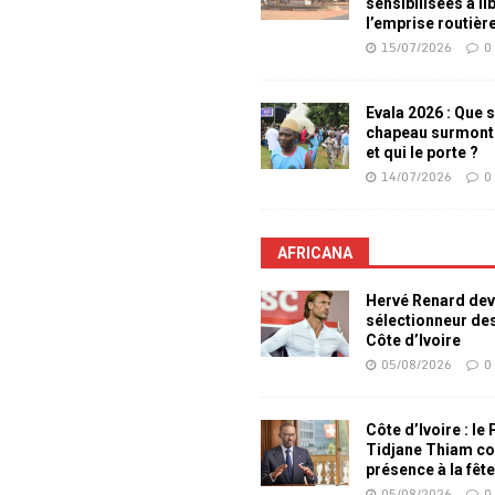
sensibilisées à li
l’emprise routièr
15/07/2026
0
Evala 2026 : Que s
chapeau surmont
et qui le porte ?
14/07/2026
0
AFRICANA
Hervé Renard dev
sélectionneur de
Côte d’Ivoire
05/08/2026
0
Côte d’Ivoire : le
Tidjane Thiam co
présence à la fêt
05/08/2026
0