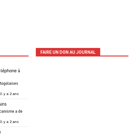
FAIRE UN DON AU JOURNAL
téléphone à
 togolaises
Il y a 2 ans
ains
canisme a de
Il y a 2 ans
e