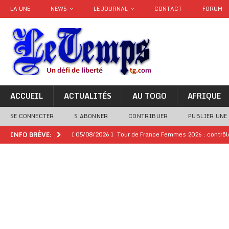
LA UNE
NEWS
LE JOURNAL
CONTACT
FORUM
ACCUEIL
ACTUALITÉS
AU TOGO
AFRIQUE
SE CONNECTER
S’ABONNER
CONTRIBUER
PUBLIER UNE
[ 05/08/2026 ]
Tour de France Femmes 2026 : contrôles
INFO BRÈVE:
montre
GENRE
[ 05/08/2026 ]
Côte d’Ivoire : le PDCI de Tidjane Th
[ 02/08/2026 ]
Guinée : Mamadi Doumbouya s’offre q
[ 02/08/2026 ]
Une factrice arrêtée après avoir volé u
GENRE