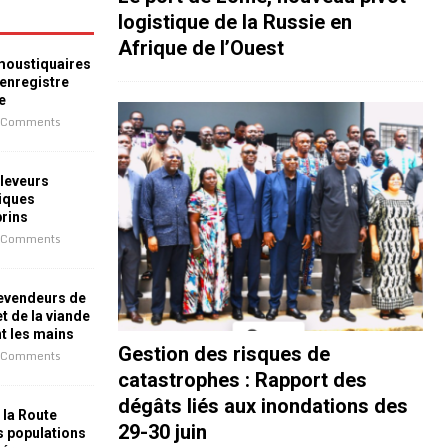
logistique de la Russie en
Afrique de l’Ouest
 moustiquaires
 enregistre
e
 Comments
leveurs
iques
prins
 Comments
revendeurs de
t de la viande
nt les mains
Gestion des risques de
 Comments
catastrophes : Rapport des
dégâts liés aux inondations des
 la Route
29-30 juin
es populations