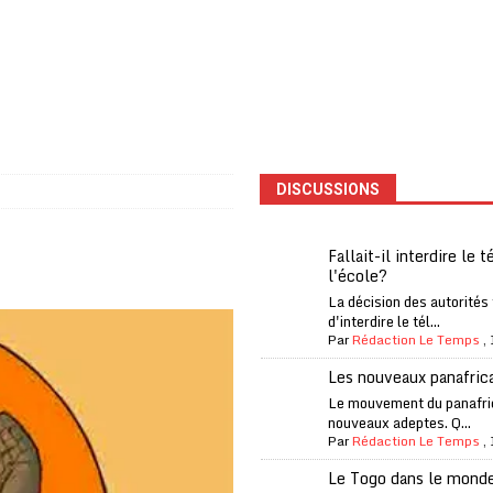
one Oti-Sud enregistre 99% de couverture
A LA UNE
l (CAF) à contre-courant
COOPÉRATION
fantino à la tête de la FIFA
A LA UNE
liardaire Aliko Dangote
A LA UNE
’oxygène financière
ECONOMIE
DISCUSSIONS
 l’Italie et de l’AC Milan, est mort à 66 ans
A LA UNE
 son trophée de la Coupe du monde
MONDE
Fallait-il interdire le 
l'école?
és
A LA UNE
La décision des autorités
EFA menace à «l’unanimité» d’un boycott des Coupes du monde
d'interdire le tél...
Par
Rédaction Le Temps
,
Les nouveaux panafric
 Amnesty International exige une enquête
A LA UNE
Le mouvement du panafri
nouveaux adeptes. Q...
es Eléphants de Côte d’Ivoire
A LA UNE
Par
Rédaction Le Temps
,
Le Togo dans le mond