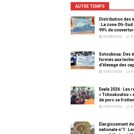
AUTRE TEMPS
Distribution des
: La zone Oti-Sud
99% de couvertur
02/08/2026
0
Sotouboua: Des é
formés aux techn
d’élevage des ca
23/07/2026
0
Evala 2026 : Les 
« Tchoukoutou » e
de porc se frotte
19/07/2026
0
Elargissement de
nationale n°1 : L