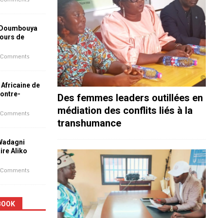
 Doumbouya
jours de
 Comments
 Africaine de
contre-
Des femmes leaders outillées en
médiation des conflits liés à la
 Comments
transhumance
 Wadagni
aire Aliko
 Comments
BOOK