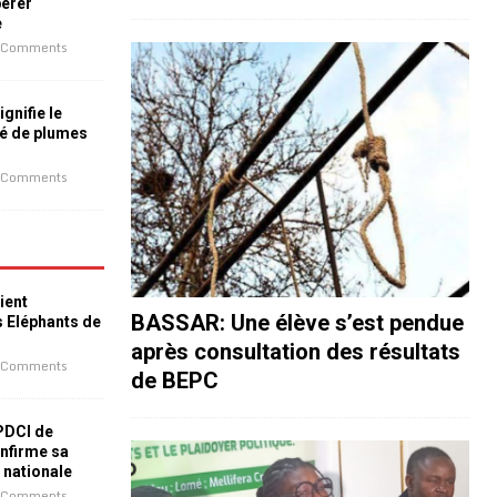
bérer
e
 Comments
ignifie le
é de plumes
 Comments
ient
BASSAR: Une élève s’est pendue
s Eléphants de
après consultation des résultats
 Comments
de BEPC
 PDCI de
nfirme sa
e nationale
 Comments