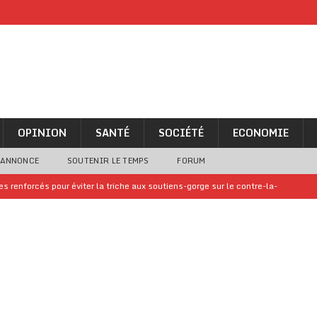
OPINION
SANTÉ
SOCIÉTÉ
ECONOMIE
 ANNONCE
SOUTENIR LE TEMPS
FORUM
 renforcés pour éviter la triche aux soutiens-gorge sur le contre-la-
iam confirme sa présence à la fête nationale
A LA UNE
uelques jours de congés en Grèce
A LA UNE
n billet de loterie gagnant que son propriétaire avait envoyé à un proche