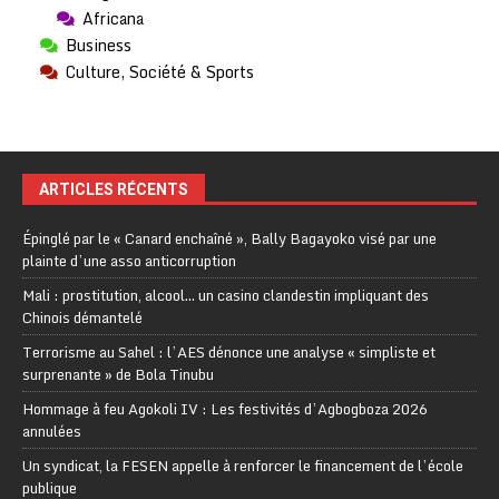
Africana
Business
Culture, Société & Sports
ARTICLES RÉCENTS
Épinglé par le « Canard enchaîné », Bally Bagayoko visé par une
plainte d’une asso anticorruption
Mali : prostitution, alcool… un casino clandestin impliquant des
Chinois démantelé
Terrorisme au Sahel : l’AES dénonce une analyse « simpliste et
surprenante » de Bola Tinubu
Hommage à feu Agokoli IV : Les festivités d’Agbogboza 2026
annulées
Un syndicat, la FESEN appelle à renforcer le financement de l’école
publique