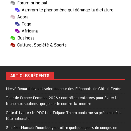
Forum principal
Aamrom le phénomène qui dérange la dictature
Agora
Togo
Africana
Business
Culture, Société & Sports
ARTICLES RÉCENTS
Hervé Renard devient sélectionneur des Eléphants de Côte d’Ivoire
Tour de France Femmes 2026 : contrôles renforcés pour éviter la
triche aux soutiens-gorge sur le contre-la-montre
Côte d’Ivoire : le PDCI de Tidjane Thiam confirme sa présence à la
fête nationale
Guinée : Mamadi Doumbouya s’offre quelques jours de congés en