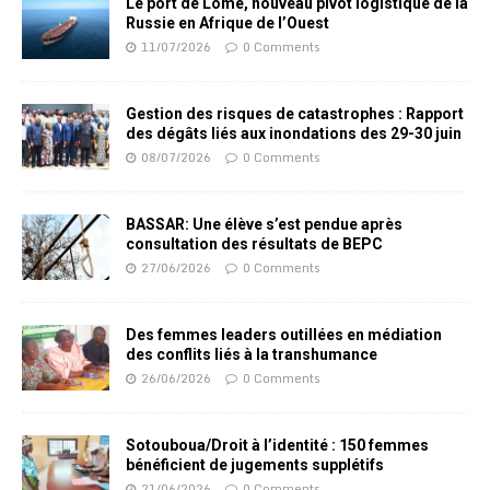
Le port de Lomé, nouveau pivot logistique de la
Russie en Afrique de l’Ouest
11/07/2026
0 Comments
Gestion des risques de catastrophes : Rapport
des dégâts liés aux inondations des 29-30 juin
08/07/2026
0 Comments
BASSAR: Une élève s’est pendue après
consultation des résultats de BEPC
27/06/2026
0 Comments
Des femmes leaders outillées en médiation
des conflits liés à la transhumance
26/06/2026
0 Comments
Sotouboua/Droit à l’identité : 150 femmes
bénéficient de jugements supplétifs
21/06/2026
0 Comments