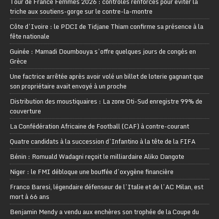
Tour de France Femmes 2026 : contrôles renforcés pour éviter la
triche aux soutiens-gorge sur le contre-la-montre
Côte d’Ivoire : le PDCI de Tidjane Thiam confirme sa présence à la
fête nationale
Guinée : Mamadi Doumbouya s’offre quelques jours de congés en
Grèce
Une factrice arrêtée après avoir volé un billet de loterie gagnant que
son propriétaire avait envoyé à un proche
Distribution des moustiquaires : La zone Oti-Sud enregistre 99% de
couverture
La Confédération Africaine de Football (CAF) à contre-courant
Quatre candidats à la succession d’Infantino à la tête de la FIFA
Bénin : Romuald Wadagni reçoit le milliardaire Aliko Dangote
Niger : le FMI débloque une bouffée d’oxygène financière
Franco Baresi, légendaire défenseur de l’Italie et de l’AC Milan, est
mort à 66 ans
Benjamin Mendy a vendu aux enchères son trophée de la Coupe du