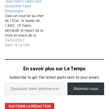
Jean-Pierre Fabre veut
rencontrer Faure
Gnassingbe
Dans un courrier au chef
de l’Etat, le leader de
l’ANC, JP Fabre,
demande le report de la
mise en place de la
commission de réflexion
14/01/2017
sur les réformes. Se
Dans "A La Une"
prévalant de son statut de
chef de file de
l’opposition, le président
national de l’ANC, Jean-
En savoir plus sur Le Temps
Pierre Fabre, demande à
rencontrer…
Subscribe to get the latest posts sent to your email.
Abonnez-vous
SOUTENIR LA RÉDACTION