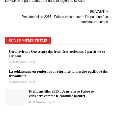
Le PDP, « le parti à abattre » dans la région de la Kara
SUIVANT
Présidentielles 2015 : Fulbert Attisso invite l’opposition à la
candidature unique
SUR LE MÊME THÈME
Coronavirus : Ouverture des frontières aériennes à partir de ce
1er août
30/07/2020
0
La soldatesque en renfort pour réprimer la marche pacifique des
travailleurs
08/04/2015
0
Présidentielles 2015 : Jean-Pierre Fabre se
considère comme le candidat naturel
16/07/2014
0