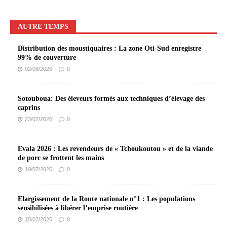
AUTRE TEMPS
Distribution des moustiquaires : La zone Oti-Sud enregistre
99% de couverture
02/08/2026
0
Sotouboua: Des éleveurs formés aux techniques d’élevage des
caprins
23/07/2026
0
Evala 2026 : Les revendeurs de « Tchoukoutou » et de la viande
de porc se frottent les mains
19/07/2026
0
Elargissement de la Route nationale n°1 : Les populations
sensibilisées à libérer l’emprise routière
15/07/2026
0