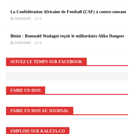
La Confédération Africaine de Football (CAF) à contre-courant
02/08/2026
0
Bénin : Romuald Wadagni reçoit le milliardaire Aliko Dangote
01/08/2026
0
SUIVEZ LE TEMPS SUR FACEBOOK
FAIRE UN DON
FAIRE UN DON AU JOURNAL
EMPLOIS SUR KALETA.CO