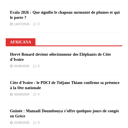
Evala 2026 : Que signifie le chapeau surmonté de plumes et qui
le porte ?
14/07/2026
3
AFRICANA
Hervé Renard devient sélectionneur des Eléphants de Côte
d’Ivoire
05/08/2026
0
Côte d’Ivoire : le PDCI de Tidjane Thiam confirme sa présence
à la fête nationale
05/08/2026
0
Guinée : Mamadi Doumbouya s’offre quelques jours de congés
en Grèce
02/08/2026
0