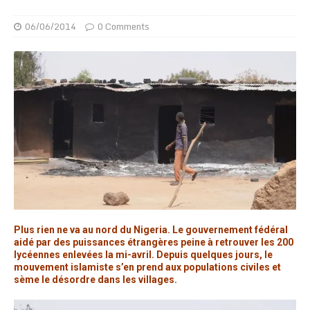
06/06/2014
0 Comments
Plus rien ne va au nord du Nigeria. Le gouvernement fédéral
aidé par des puissances étrangères peine à retrouver les 200
lycéennes enlevées la mi-avril. Depuis quelques jours, le
mouvement islamiste s’en prend aux populations civiles et
sème le désordre dans les villages.