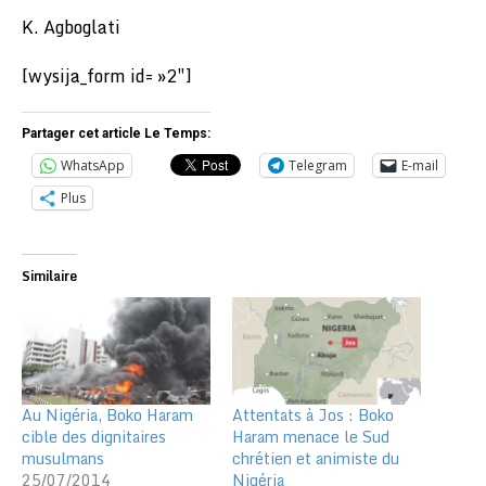
K. Agboglati
[wysija_form id= »2″]
Partager cet article Le Temps:
WhatsApp
Telegram
E-mail
Plus
Similaire
Au Nigéria, Boko Haram
Attentats à Jos : Boko
cible des dignitaires
Haram menace le Sud
musulmans
chrétien et animiste du
25/07/2014
Nigéria