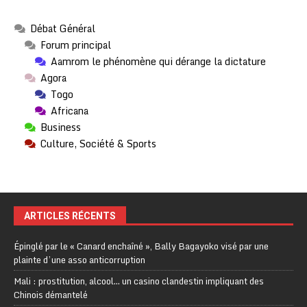
Débat Général
Forum principal
Aamrom le phénomène qui dérange la dictature
Agora
Togo
Africana
Business
Culture, Société & Sports
ARTICLES RÉCENTS
Épinglé par le « Canard enchaîné », Bally Bagayoko visé par une
plainte d’une asso anticorruption
Mali : prostitution, alcool… un casino clandestin impliquant des
Chinois démantelé