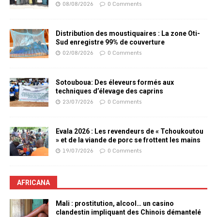
08/08/2026
0 Comments
Distribution des moustiquaires : La zone Oti-
Sud enregistre 99% de couverture
02/08/2026
0 Comments
Sotouboua: Des éleveurs formés aux
techniques d’élevage des caprins
23/07/2026
0 Comments
Evala 2026 : Les revendeurs de « Tchoukoutou
» et de la viande de porc se frottent les mains
19/07/2026
0 Comments
AFRICANA
Mali : prostitution, alcool… un casino
clandestin impliquant des Chinois démantelé