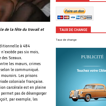
e de la fête du travail et
TAUX DE CHANGE
Taux de change
nditionnelle à 484
 n’excède pas six mois,
e des Sceaux.
ontre les mœurs, crimes
t, selon le communiqué.
 mouroirs. Les prisons
riode coloniale française.
tion carcérale est en pleine
e permet pas de désengorger
eçoit, par exemple, les