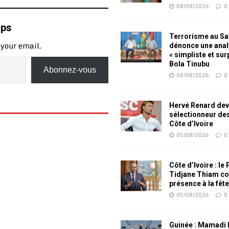
08/08/2026
0
mps
Terrorisme au Sah
 your email.
dénonce une ana
« simpliste et su
Bola Tinubu
Abonnez-vous
08/08/2026
0
Hervé Renard dev
sélectionneur de
Côte d’Ivoire
05/08/2026
0
Côte d’Ivoire : le
Tidjane Thiam co
présence à la fêt
05/08/2026
0
Guinée : Mamadi