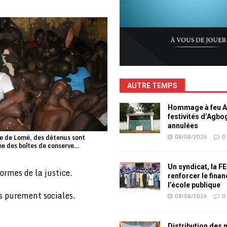
AUTRE TEMPS
Hommage à feu Ag
festivités d’Agb
annulées
08/08/2026
0
ile de Lomé, des détenus sont
e des boîtes de conserve…
Un syndicat, la F
ormes de la justice.
renforcer le fina
l’école publique
s purement sociales.
08/08/2026
0
Distribution des