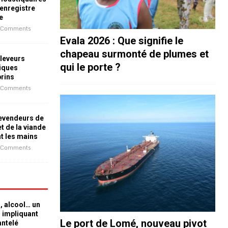
 enregistre
e
 Comments
Evala 2026 : Que signifie le
chapeau surmonté de plumes et
leveurs
qui le porte ?
iques
prins
 Comments
revendeurs de
t de la viande
nt les mains
 Comments
n, alcool… un
n impliquant
Le port de Lomé, nouveau pivot
antelé