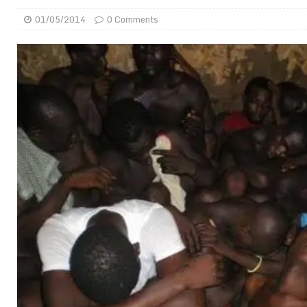
montre
GENRE
01/05/2014
0 Comments
[ 05/08/2026 ]
Côte d’Ivoire : le PDCI de Tidjane Th
[ 02/08/2026 ]
Guinée : Mamadi Doumbouya s’offre q
[ 02/08/2026 ]
Une factrice arrêtée après avoir volé u
GENRE
[ 02/08/2026 ]
Distribution des moustiquaires : La z
[ 02/08/2026 ]
La Confédération Africaine de Footbal
[ 01/08/2026 ]
Quatre candidats à la succession d’In
[ 01/08/2026 ]
Bénin : Romuald Wadagni reçoit le mil
[ 31/07/2026 ]
Niger : le FMI débloque une bouffée d
[ 08/08/2026 ]
Épinglé par le « Canard enchaîné », Ba
GOUVERNANCE