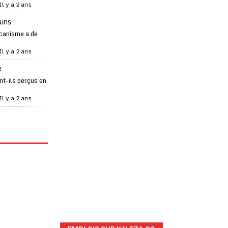
Il y a 2 ans
ains
canisme a de
Il y a 2 ans
e
t-ils perçus en
Il y a 2 ans