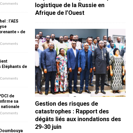
 Comments
logistique de la Russie en
Afrique de l’Ouest
el : l’AES
lyse
rprenante » de
 Comments
ient
s Eléphants de
 Comments
 PDCI de
nfirme sa
Gestion des risques de
e nationale
catastrophes : Rapport des
 Comments
dégâts liés aux inondations des
29-30 juin
 Doumbouya