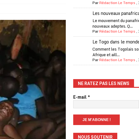
Par
Rédaction Le Temps
,
Les nouveaux panafric
iam confirme sa présence à la fête nationale
A LA UNE
Le mouvement du panafri
nouveaux adeptes. Q...
uelques jours de congés en Grèce
A LA UNE
Par
Rédaction Le Temps
,
n billet de loterie gagnant que son propriétaire avait envoyé à un proche
Le Togo dans le mond
Comment les Togolais son
Afrique et aill...
one Oti-Sud enregistre 99% de couverture
A LA UNE
Par
Rédaction Le Temps
,
l (CAF) à contre-courant
COOPÉRATION
fantino à la tête de la FIFA
A LA UNE
NE RATEZ PAS LES NEWS
liardaire Aliko Dangote
A LA UNE
E-mail
*
’oxygène financière
ECONOMIE
lly Bagayoko visé par une plainte d’une asso anticorruption
NOUS SOUTENIR