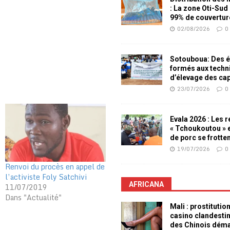
: La zone Oti-Sud
99% de couvertur
02/08/2026
0
Sotouboua: Des é
formés aux techn
d’élevage des ca
23/07/2026
0
Evala 2026 : Les 
« Tchoukoutou » e
de porc se frotte
19/07/2026
0
Renvoi du procès en appel de
l’activiste Foly Satchivi
AFRICANA
11/07/2019
Dans "Actualité"
Mali : prostitutio
casino clandesti
des Chinois dém