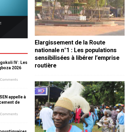
Elargissement de la Route
nationale n°1 : Les populations
sensibilisées à libérer l’emprise
okoli IV : Les
routière
ogboza 2026
 Comments
ESEN appelle à
ncement de
 Comments
 moustiquaires