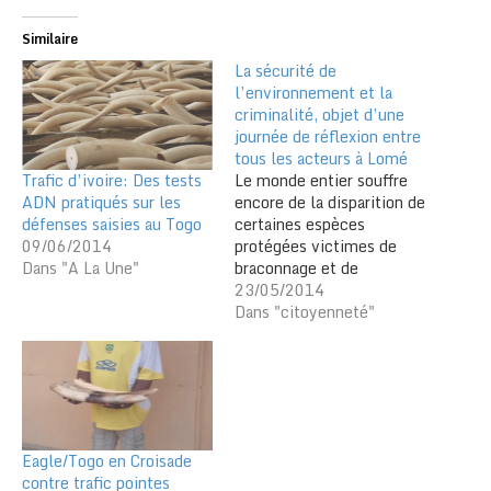
Similaire
La sécurité de
l’environnement et la
criminalité, objet d’une
journée de réflexion entre
tous les acteurs à Lomé
Trafic d’ivoire: Des tests
Le monde entier souffre
ADN pratiqués sur les
encore de la disparition de
défenses saisies au Togo
certaines espèces
09/06/2014
protégées victimes de
Dans "A La Une"
braconnage et de
destruction massive. Le
23/05/2014
commerce illégal d’ivoire
Dans "citoyenneté"
ne cesse d’augmenter et
au Togo par exemple 4,5
tonnes d’ivoire ont été
saisis entre janvier 2013
et janvier 2014. Le mode
opératoire de ce trafic
Eagle/Togo en Croisade
est…
contre trafic pointes