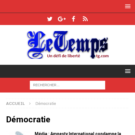
ACCUEIL
Démocratie
Démocratie
Média : Amnesty International condamne la