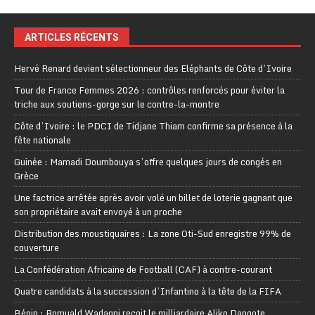
ARTICLES RÉCENTS
Hervé Renard devient sélectionneur des Eléphants de Côte d’Ivoire
Tour de France Femmes 2026 : contrôles renforcés pour éviter la
triche aux soutiens-gorge sur le contre-la-montre
Côte d’Ivoire : le PDCI de Tidjane Thiam confirme sa présence à la
fête nationale
Guinée : Mamadi Doumbouya s’offre quelques jours de congés en
Grèce
Une factrice arrêtée après avoir volé un billet de loterie gagnant que
son propriétaire avait envoyé à un proche
Distribution des moustiquaires : La zone Oti-Sud enregistre 99% de
couverture
La Confédération Africaine de Football (CAF) à contre-courant
Quatre candidats à la succession d’Infantino à la tête de la FIFA
Bénin : Romuald Wadagni reçoit le milliardaire Aliko Dangote