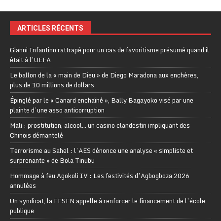
ARTICLES RÉCENTS
Gianni Infantino rattrapé pour un cas de favoritisme présumé quand il
était à l’UEFA
Le ballon de la « main de Dieu » de Diego Maradona aux enchères,
plus de 10 millions de dollars
Épinglé par le « Canard enchaîné », Bally Bagayoko visé par une
plainte d’une asso anticorruption
Mali : prostitution, alcool… un casino clandestin impliquant des
Chinois démantelé
Terrorisme au Sahel : l’AES dénonce une analyse « simpliste et
surprenante » de Bola Tinubu
Hommage à feu Agokoli IV : Les festivités d’Agbogboza 2026
annulées
Un syndicat, la FESEN appelle à renforcer le financement de l’école
publique