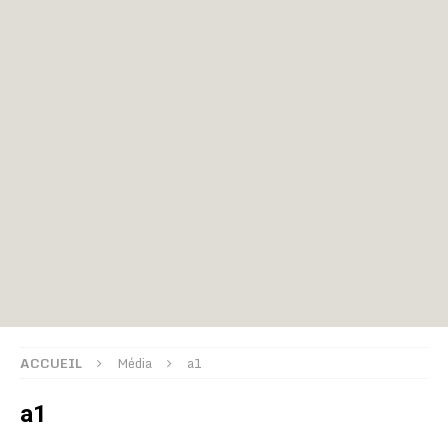
ACCUEIL
Média
a1
a1