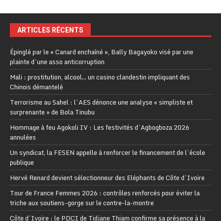
ARTICLES RÉCENTS
Épinglé par le « Canard enchaîné », Bally Bagayoko visé par une
plainte d’une asso anticorruption
Mali : prostitution, alcool… un casino clandestin impliquant des
Chinois démantelé
Terrorisme au Sahel : l’AES dénonce une analyse « simpliste et
surprenante » de Bola Tinubu
Hommage à feu Agokoli IV : Les festivités d’Agbogboza 2026
annulées
Un syndicat, la FESEN appelle à renforcer le financement de l’école
publique
Hervé Renard devient sélectionneur des Eléphants de Côte d’Ivoire
Tour de France Femmes 2026 : contrôles renforcés pour éviter la
triche aux soutiens-gorge sur le contre-la-montre
Côte d’Ivoire : le PDCI de Tidjane Thiam confirme sa présence à la