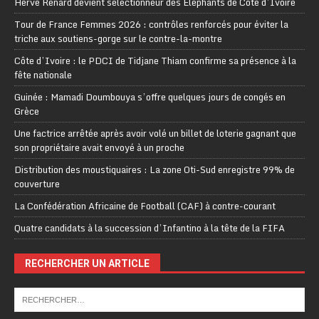
Hervé Renard devient sélectionneur des Eléphants de Côte d’Ivoire
Tour de France Femmes 2026 : contrôles renforcés pour éviter la
triche aux soutiens-gorge sur le contre-la-montre
Côte d’Ivoire : le PDCI de Tidjane Thiam confirme sa présence à la
fête nationale
Guinée : Mamadi Doumbouya s’offre quelques jours de congés en
Grèce
Une factrice arrêtée après avoir volé un billet de loterie gagnant que
son propriétaire avait envoyé à un proche
Distribution des moustiquaires : La zone Oti-Sud enregistre 99% de
couverture
La Confédération Africaine de Football (CAF) à contre-courant
Quatre candidats à la succession d’Infantino à la tête de la FIFA
RECHERCHER UN ARTICLE