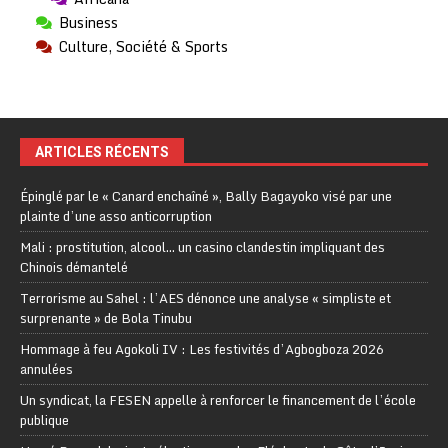
Business
Culture, Société & Sports
ARTICLES RÉCENTS
Épinglé par le « Canard enchaîné », Bally Bagayoko visé par une
plainte d’une asso anticorruption
Mali : prostitution, alcool… un casino clandestin impliquant des
Chinois démantelé
Terrorisme au Sahel : l’AES dénonce une analyse « simpliste et
surprenante » de Bola Tinubu
Hommage à feu Agokoli IV : Les festivités d’Agbogboza 2026
annulées
Un syndicat, la FESEN appelle à renforcer le financement de l’école
publique