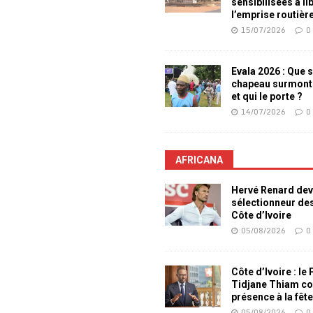
sensibilisées à li
l’emprise routièr
15/07/2026
0
Evala 2026 : Que s
chapeau surmont
et qui le porte ?
14/07/2026
0
AFRICANA
Hervé Renard dev
sélectionneur de
Côte d’Ivoire
05/08/2026
0
Côte d’Ivoire : le
Tidjane Thiam co
présence à la fêt
05/08/2026
0