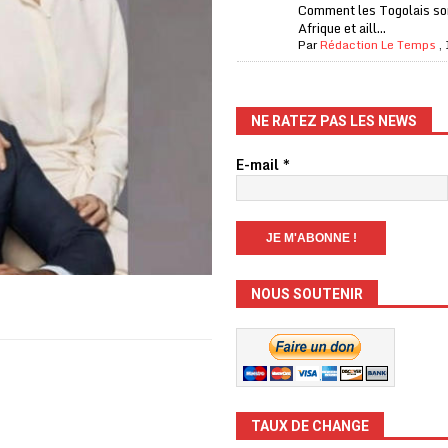
Comment les Togolais son
Afrique et aill...
Par
Rédaction Le Temps
,
NE RATEZ PAS LES NEWS
E-mail
*
NOUS SOUTENIR
TAUX DE CHANGE