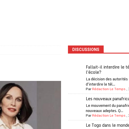
one Oti-Sud enregistre 99% de couverture
A LA UNE
l (CAF) à contre-courant
COOPÉRATION
fantino à la tête de la FIFA
A LA UNE
liardaire Aliko Dangote
A LA UNE
’oxygène financière
ECONOMIE
DISCUSSIONS
 l’Italie et de l’AC Milan, est mort à 66 ans
A LA UNE
 son trophée de la Coupe du monde
MONDE
Fallait-il interdire le 
l'école?
és
A LA UNE
La décision des autorités
EFA menace à «l’unanimité» d’un boycott des Coupes du monde
d'interdire le tél...
Par
Rédaction Le Temps
,
Les nouveaux panafric
 Amnesty International exige une enquête
A LA UNE
Le mouvement du panafri
nouveaux adeptes. Q...
es Eléphants de Côte d’Ivoire
A LA UNE
Par
Rédaction Le Temps
,
Le Togo dans le mond