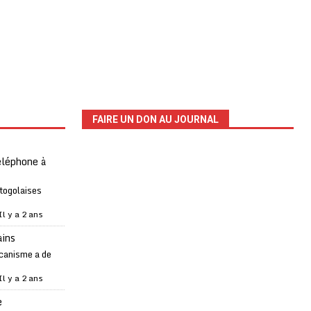
FAIRE UN DON AU JOURNAL
téléphone à
 togolaises
Il y a 2 ans
ains
canisme a de
Il y a 2 ans
e