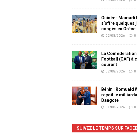
Guinée : Mamadi
s’offre quelques 
congés en Grèce
02/08/2026
0
La Confédération
Football (CAF) à 
courant
02/08/2026
0
Bénin : Romuald
reçoit le milliard
Dangote
01/08/2026
0
SUIVEZ LE TEMPS SUR FACE