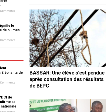
bérer
e
 Comments
ignifie le
é de plumes
 Comments
ient
BASSAR: Une élève s’est pendue
s Eléphants de
après consultation des résultats
 Comments
de BEPC
 PDCI de
nfirme sa
e nationale
 Comments