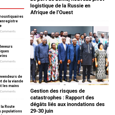
logistique de la Russie en
Afrique de l’Ouest
 moustiquaires
 enregistre
e
 Comments
leveurs
iques
prins
 Comments
revendeurs de
t de la viande
nt les mains
Gestion des risques de
 Comments
catastrophes : Rapport des
dégâts liés aux inondations des
 la Route
29-30 juin
es populations