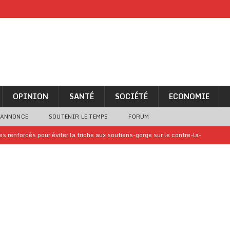
OPINION
SANTÉ
SOCIÉTÉ
ECONOMIE
 ANNONCE
SOUTENIR LE TEMPS
FORUM
 renforcés pour éviter la triche aux soutiens-gorge sur le contre-la-
iam confirme sa présence à la fête nationale
A LA UNE
uelques jours de congés en Grèce
A LA UNE
n billet de loterie gagnant que son propriétaire avait envoyé à un proche