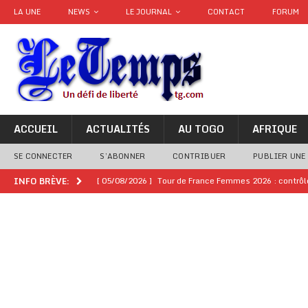
LA UNE
NEWS
LE JOURNAL
CONTACT
FORUM
ACCUEIL
ACTUALITÉS
AU TOGO
AFRIQUE
SE CONNECTER
S’ABONNER
CONTRIBUER
PUBLIER UNE
[ 05/08/2026 ]
Tour de France Femmes 2026 : contrôles
INFO BRÈVE:
montre
GENRE
[ 05/08/2026 ]
Côte d’Ivoire : le PDCI de Tidjane Th
[ 02/08/2026 ]
Guinée : Mamadi Doumbouya s’offre q
[ 02/08/2026 ]
Une factrice arrêtée après avoir volé u
GENRE