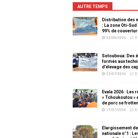
AUTRE TEMPS
Distribution des
: La zone Oti-Sud
99% de couvertur
02/08/2026
0
Sotouboua: Des é
formés aux techn
d’élevage des ca
23/07/2026
0
Evala 2026 : Les 
« Tchoukoutou » e
de porc se frotte
19/07/2026
0
Elargissement de
nationale n°1 : L