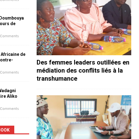
 Doumbouya
jours de
 Comments
 Africaine de
contre-
Des femmes leaders outillées en
médiation des conflits liés à la
 Comments
transhumance
 Wadagni
aire Aliko
 Comments
BOOK