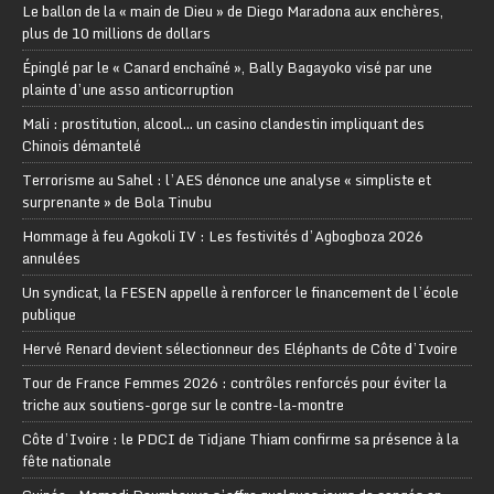
Le ballon de la « main de Dieu » de Diego Maradona aux enchères,
plus de 10 millions de dollars
Épinglé par le « Canard enchaîné », Bally Bagayoko visé par une
plainte d’une asso anticorruption
Mali : prostitution, alcool… un casino clandestin impliquant des
Chinois démantelé
Terrorisme au Sahel : l’AES dénonce une analyse « simpliste et
surprenante » de Bola Tinubu
Hommage à feu Agokoli IV : Les festivités d’Agbogboza 2026
annulées
Un syndicat, la FESEN appelle à renforcer le financement de l’école
publique
Hervé Renard devient sélectionneur des Eléphants de Côte d’Ivoire
Tour de France Femmes 2026 : contrôles renforcés pour éviter la
triche aux soutiens-gorge sur le contre-la-montre
Côte d’Ivoire : le PDCI de Tidjane Thiam confirme sa présence à la
fête nationale