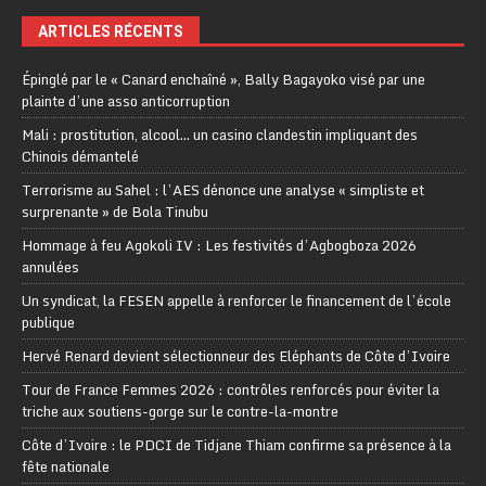
ARTICLES RÉCENTS
Épinglé par le « Canard enchaîné », Bally Bagayoko visé par une
plainte d’une asso anticorruption
Mali : prostitution, alcool… un casino clandestin impliquant des
Chinois démantelé
Terrorisme au Sahel : l’AES dénonce une analyse « simpliste et
surprenante » de Bola Tinubu
Hommage à feu Agokoli IV : Les festivités d’Agbogboza 2026
annulées
Un syndicat, la FESEN appelle à renforcer le financement de l’école
publique
Hervé Renard devient sélectionneur des Eléphants de Côte d’Ivoire
Tour de France Femmes 2026 : contrôles renforcés pour éviter la
triche aux soutiens-gorge sur le contre-la-montre
Côte d’Ivoire : le PDCI de Tidjane Thiam confirme sa présence à la
fête nationale