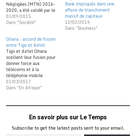
Bank impliqués dans une
Négligées (MTN) 2016-
affaire de blanchiment
2020, a été validé par le
massif de capitaux
ministère de la Santé et
01/09/2015
12/02/2014
de la Protection sociale.
Dans "Société"
Dans "Business"
Le plan s’axe autour des
ressources humaines, le
Ghana : accord de fusion
financement, prestations
entre Tigo et Airtel
de services, gestion et
Tigo et Airtel Ghana
approvisionnement des
scellent leur fusion pour
stocks de médicaments
donner force aux
et le système…
télécoms et à la
téléphonie mobile
dominée par MTN Ghana.
01/03/2017
La concurrence s'annonce
Dans "En Afrique"
rude. Selon l’Agence
Ecofin, les opérateurs de
téléphonie mobile Tigo
Ghana et Airtel Ghana
En savoir plus sur Le Temps
seraient parvenus à un
accord pour leur fusion en
Subscribe to get the latest posts sent to your email.
une seule entité…