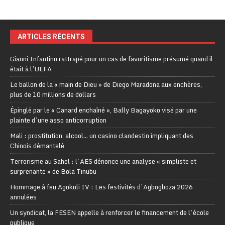
ARTICLES RÉCENTS
Gianni Infantino rattrapé pour un cas de favoritisme présumé quand il
était à l’UEFA
Le ballon de la « main de Dieu » de Diego Maradona aux enchères,
plus de 10 millions de dollars
Épinglé par le « Canard enchaîné », Bally Bagayoko visé par une
plainte d’une asso anticorruption
Mali : prostitution, alcool… un casino clandestin impliquant des
Chinois démantelé
Terrorisme au Sahel : l’AES dénonce une analyse « simpliste et
surprenante » de Bola Tinubu
Hommage à feu Agokoli IV : Les festivités d’Agbogboza 2026
annulées
Un syndicat, la FESEN appelle à renforcer le financement de l’école
publique