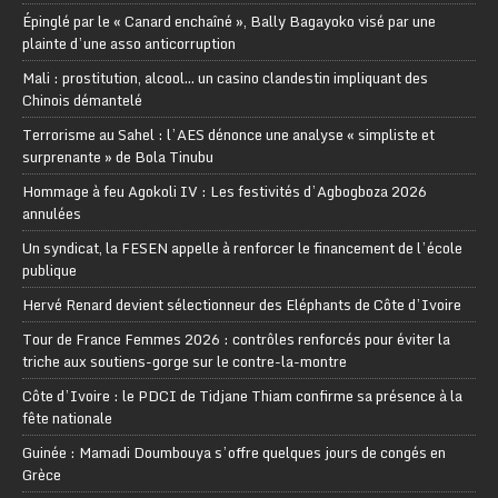
Épinglé par le « Canard enchaîné », Bally Bagayoko visé par une
plainte d’une asso anticorruption
Mali : prostitution, alcool… un casino clandestin impliquant des
Chinois démantelé
Terrorisme au Sahel : l’AES dénonce une analyse « simpliste et
surprenante » de Bola Tinubu
Hommage à feu Agokoli IV : Les festivités d’Agbogboza 2026
annulées
Un syndicat, la FESEN appelle à renforcer le financement de l’école
publique
Hervé Renard devient sélectionneur des Eléphants de Côte d’Ivoire
Tour de France Femmes 2026 : contrôles renforcés pour éviter la
triche aux soutiens-gorge sur le contre-la-montre
Côte d’Ivoire : le PDCI de Tidjane Thiam confirme sa présence à la
fête nationale
Guinée : Mamadi Doumbouya s’offre quelques jours de congés en
Grèce