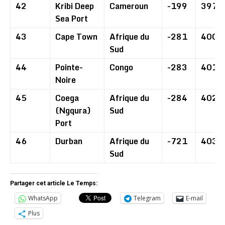
42
Kribi Deep
Cameroun
-199
397
Sea Port
43
Cape Town
Afrique du
-281
400
Sud
44
Pointe-
Congo
-283
401
Noire
45
Coega
Afrique du
-284
402
(Ngqura)
Sud
Port
46
Durban
Afrique du
-721
403
Sud
Partager cet article Le Temps:
WhatsApp
Telegram
E-mail
Plus