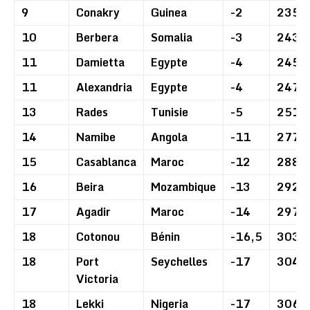
9
Conakry
Guinea
-2
235
10
Berbera
Somalia
-3
243
11
Damietta
Egypte
-4
245
11
Alexandria
Egypte
-4
247
13
Rades
Tunisie
-5
251
14
Namibe
Angola
-11
277
15
Casablanca
Maroc
-12
288
16
Beira
Mozambique
-13
292
17
Agadir
Maroc
-14
297
18
Cotonou
Bénin
-16,5
303
18
Port
Seychelles
-17
304
Victoria
18
Lekki
Nigeria
-17
306