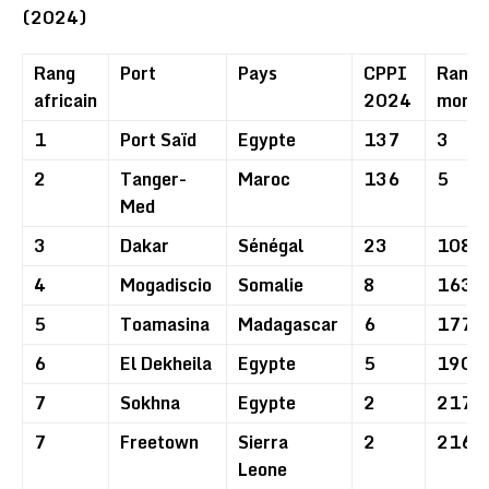
(2024)
Rang
Port
Pays
CPPI
Rang
africain
2024
mondi
1
Port Saïd
Egypte
137
3
2
Tanger-
Maroc
136
5
Med
3
Dakar
Sénégal
23
108
4
Mogadiscio
Somalie
8
163
5
Toamasina
Madagascar
6
177
6
El Dekheila
Egypte
5
190
7
Sokhna
Egypte
2
217
7
Freetown
Sierra
2
216
Leone