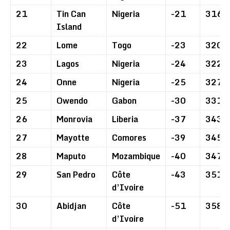
21
Tin Can
Nigeria
-21
316
Island
22
Lome
Togo
-23
320
23
Lagos
Nigeria
-24
322
24
Onne
Nigeria
-25
327
25
Owendo
Gabon
-30
331
26
Monrovia
Liberia
-37
343
27
Mayotte
Comores
-39
345
28
Maputo
Mozambique
-40
347
29
San Pedro
Côte
-43
351
d’Ivoire
30
Abidjan
Côte
-51
358
d’Ivoire