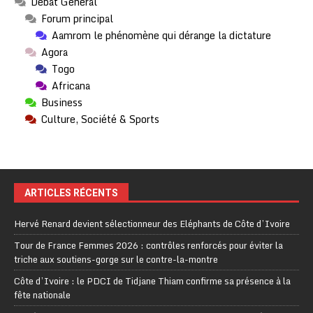
Débat Général
Forum principal
Aamrom le phénomène qui dérange la dictature
Agora
Togo
Africana
Business
Culture, Société & Sports
ARTICLES RÉCENTS
Hervé Renard devient sélectionneur des Eléphants de Côte d’Ivoire
Tour de France Femmes 2026 : contrôles renforcés pour éviter la
triche aux soutiens-gorge sur le contre-la-montre
Côte d’Ivoire : le PDCI de Tidjane Thiam confirme sa présence à la
fête nationale