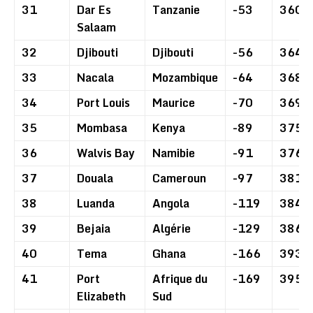
31
Dar Es
Tanzanie
-53
360
Salaam
32
Djibouti
Djibouti
-56
364
33
Nacala
Mozambique
-64
368
34
Port Louis
Maurice
-70
369
35
Mombasa
Kenya
-89
375
36
Walvis Bay
Namibie
-91
376
37
Douala
Cameroun
-97
381
38
Luanda
Angola
-119
384
39
Bejaia
Algérie
-129
386
40
Tema
Ghana
-166
393
41
Port
Afrique du
-169
395
Elizabeth
Sud