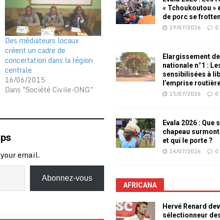
« Tchoukoutou » e
de porc se frotte
19/07/2026
0
Des médiateurs locaux
créent un cadre de
Elargissement de
concertation dans la région
nationale n°1 : L
centrale
sensibilisées à li
16/06/2015
l’emprise routièr
Dans "Société Civile-ONG"
15/07/2026
0
Evala 2026 : Que s
chapeau surmont
mps
et qui le porte ?
14/07/2026
0
 your email.
Abonnez-vous
AFRICANA
Hervé Renard dev
sélectionneur de