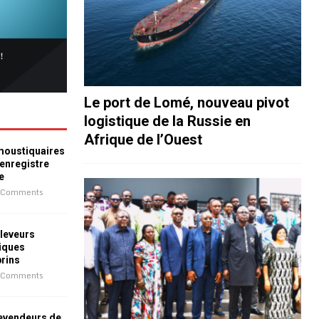
Le port de Lomé, nouveau pivot
logistique de la Russie en
Afrique de l’Ouest
 moustiquaires
 enregistre
e
 Comments
leveurs
iques
prins
 Comments
revendeurs de