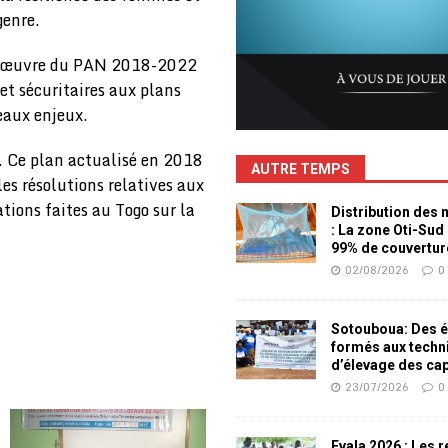
genre.
 en œuvre du PAN 2018-2022
et sécuritaires aux plans
eaux enjeux.
. Ce plan actualisé en 2018
AUTRE TEMPS
es résolutions relatives aux
ions faites au Togo sur la
Distribution des
: La zone Oti-Sud
99% de couvertur
02/08/2026
0
Sotouboua: Des é
formés aux techn
d’élevage des ca
23/07/2026
0
Evala 2026 : Les 