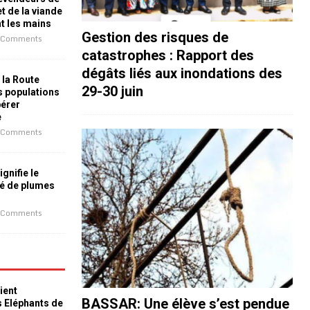
t de la viande
nt les mains
Gestion des risques de
 Comments
catastrophes : Rapport des
dégâts liés aux inondations des
 la Route
29-30 juin
es populations
bérer
e
 Comments
ignifie le
é de plumes
 Comments
ient
BASSAR: Une élève s’est pendue
s Eléphants de