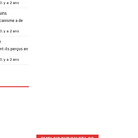
Il y a 2 ans
ains
canisme a de
Il y a 2 ans
e
t-ils perçus en
Il y a 2 ans