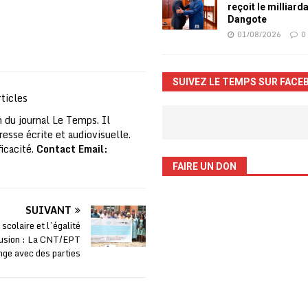
reçoit le milliard
Dangote
01/08/2026
0
SUIVEZ LE TEMPS SUR FACE
ticles
 du journal Le Temps. Il
resse écrite et audiovisuelle.
ficacité.
Contact Email:
FAIRE UN DON
SUIVANT
colaire et l’égalité
clusion : La CNT/EPT
nge avec des parties