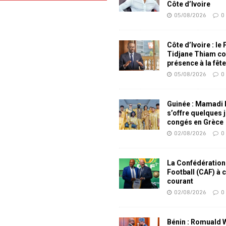
Côte d’Ivoire
05/08/2026
0
Côte d’Ivoire : le
Tidjane Thiam co
présence à la fêt
05/08/2026
0
Guinée : Mamadi
s’offre quelques 
congés en Grèce
02/08/2026
0
La Confédération
Football (CAF) à 
courant
02/08/2026
0
Bénin : Romuald