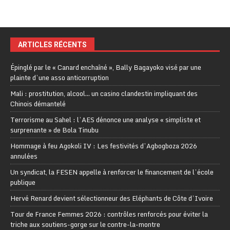
ARTICLES RÉCENTS
Épinglé par le « Canard enchaîné », Bally Bagayoko visé par une
plainte d’une asso anticorruption
Mali : prostitution, alcool… un casino clandestin impliquant des
Chinois démantelé
Terrorisme au Sahel : l’AES dénonce une analyse « simpliste et
surprenante » de Bola Tinubu
Hommage à feu Agokoli IV : Les festivités d’Agbogboza 2026
annulées
Un syndicat, la FESEN appelle à renforcer le financement de l’école
publique
Hervé Renard devient sélectionneur des Eléphants de Côte d’Ivoire
Tour de France Femmes 2026 : contrôles renforcés pour éviter la
triche aux soutiens-gorge sur le contre-la-montre